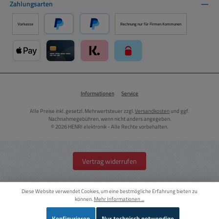
Zahlungsarten
Vorkasse
Rechnung nur für Firmen Kommunen
PayPal
Später Bezahlen über PayPal
Apple Pay über Mollie Zahlungssystem
Kreditkarte über Mollie Zahlungssystem
Klarna über Mollie Zahlungssystem
paysafecard über Mollie Zahlun
Informationen
Service
Alle Preise inkl. gesetzl. Mehrwertsteuer zzgl.
Versandkosten
und ggf.
Nachnahmegebühren, wenn nicht anders angegeben.
© 2026 HENRI elektronik - Alle Rechte vorbehalten.
Vertrag widerrufen
Diese Website verwendet Cookies, um eine bestmögliche Erfahrung bieten zu
können.
Mehr Informationen ...
Konfigurieren
Nur technisch notwendige