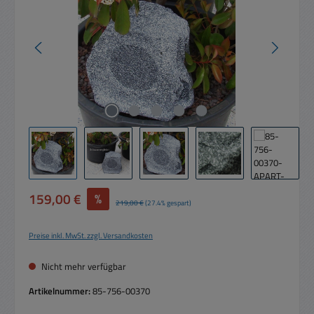
Verkaufspreis:
159,00 €
%
Regulärer Preis:
219,00 €
(27.4% gespart)
Preise inkl. MwSt. zzgl. Versandkosten
Nicht mehr verfügbar
Artikelnummer:
85-756-00370