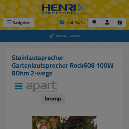
Zum Hauptinhalt springen
Navigation
inkl. MwSt.
schneller Versand
Steinlautsprecher
Gartenlautsprecher Rock608 100W
8Ohm 2-wege
Bildergalerie überspringen