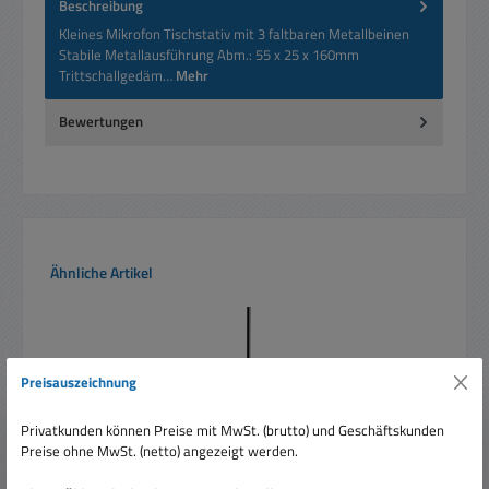
Beschreibung
Kleines Mikrofon Tischstativ mit 3 faltbaren Metallbeinen
Stabile Metallausführung Abm.: 55 x 25 x 160mm
Trittschallgedäm…
Mehr
Bewertungen
Produktgalerie überspringen
Ähnliche Artikel
Preisauszeichnung
Privatkunden können Preise mit MwSt. (brutto) und Geschäftskunden
Preise ohne MwSt. (netto) angezeigt werden.