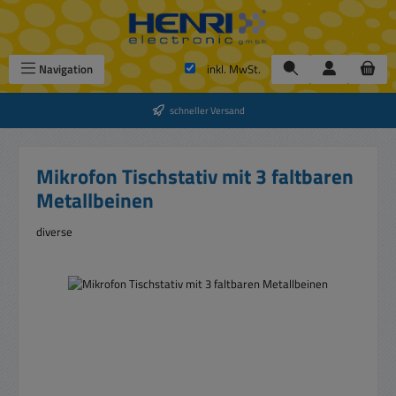
Zum Hauptinhalt springen
Navigation
inkl. MwSt.
schneller Versand
Mikrofon Tischstativ mit 3 faltbaren
Metallbeinen
diverse
Bildergalerie überspringen