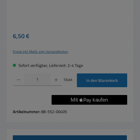
Regulärer Preis:
6,50 €
Preise inkl. MwSt. zzgl. Versandkosten
Sofort verfügbar, Lieferzeit: 2-4 Tage
Produkt Anzahl: Gib den gewünschten Wert ein oder benutze die Schaltflächen um die 
Stück
In den Warenkorb
Artikelnummer:
88-552-00405