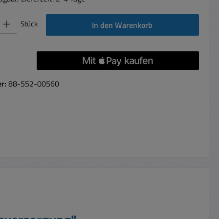
 Gib den gewünschten Wert ein oder benutze die Schaltflächen um die Anzahl 
Stück
In den Warenkorb
er:
88-552-00560