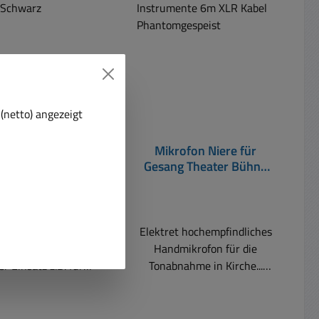
(netto) angezeigt
ikrofon ECM302B
Mikrofon Niere für
erenzmikrofon
Gesang Theater Bühne
ofon Schwarz
und Instrumente 6m XLR
Kabel Phantomgespeist
es Tischmikrofon
Elektret hochempfindliches
nzflächen-Mikrofon
Handmikrofon für die
r Einsatz z.B. für
Tonabnahme in Kirche...
nzen, Homeoffice,
Ambo.. Vorlesepult... Bühne ..
, Sprache, Kirche
Theater .. bei Gesang und
Altar usw.
Instrumenten kann auch