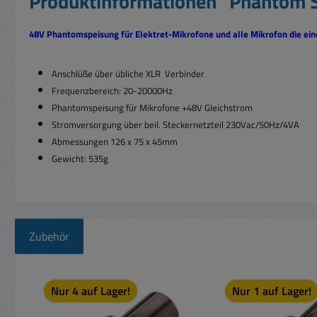
Produktinformationen "Phantom 
48V Phantomspeisung für Elektret-Mikrofone und alle Mikrofon die ei
Anschlüße über übliche XLR Verbinder
Frequenzbereich: 20-20000Hz
Phantomspeisung für Mikrofone +48V Gleichstrom
Stromversorgung über beil. Steckernetzteil
230Vac/50Hz/4VA
Abmessungen 126 x 75 x 45mm
Gewicht: 535g
Zubehör
Produktgalerie überspringen
Nur 4 auf Lager!
Nur 1 auf Lager!