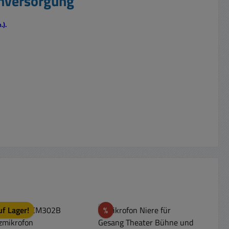
mversorgung"
.).
Rabatt
uf Lager!
%