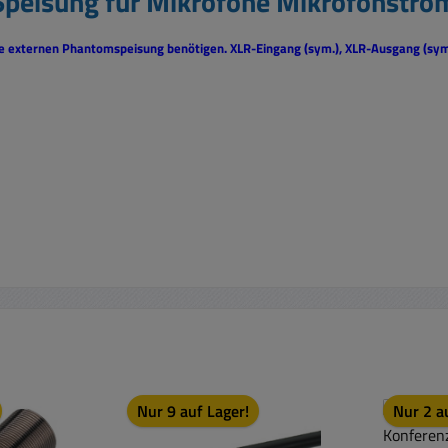
Speisung für Mikrofone Mikrofonstro
ne externen Phantomspeisung benötigen. XLR-Eingang (sym.), XLR-Ausgang (sym
Nur 9 auf Lager!
Nur 2 a