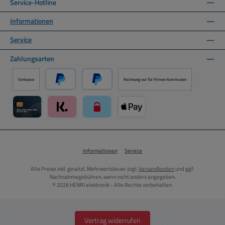
Service-Hotline
Informationen
Service
Zahlungsarten
Vorkasse
Rechnung nur für Firmen Kommunen
PayPal
Später Bezahlen über PayPal
Kreditkarte über Mollie Zahlungssystem
Klarna über Mollie Zahlungssystem
paysafecard über Mollie Zahlungssystem
Apple Pay über Mollie Zahlungs
Informationen
Service
Alle Preise inkl. gesetzl. Mehrwertsteuer zzgl.
Versandkosten
und ggf.
Nachnahmegebühren, wenn nicht anders angegeben.
© 2026 HENRI elektronik - Alle Rechte vorbehalten.
Vertrag widerrufen