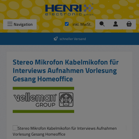
Zum Hauptinhalt springen
Navigation
inkl. MwSt.
schneller Versand
Stereo Mikrofon Kabelmikofon für
Interviews Aufnahmen Vorlesung
Gesang Homeoffice
Bildergalerie überspringen