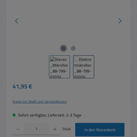
Regulärer Preis:
41,95 €
Preise inkl. MwSt. zzgl. Versandkosten
Sofort verfügbar, Lieferzeit: 2-3 Tage
Produkt Anzahl: Gib den gewünschten Wert ein oder benutze die Schaltflächen um die 
Stück
In den Warenkorb