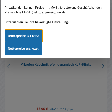
Rabatt
%
Privatkunden können Preise mit MwSt. (brutto) und Geschäftskunden
Preise ohne MwSt. (netto) angezeigt werden.
Bitte wählen Sie Ihre bevorzugte Einstellung:
Bruttopreise
inkl. MwSt.
Nettopreise
exkl. MwSt.
Mikrofon Kabelmikrofon dynamisch XLR-Klinke
Verkaufspreis:
13,90 €
Regulärer Preis:
20,41 €
(31.9% gespart)