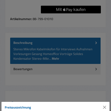
Artikelnummer:
88-799-01010
Beschreibung
Stereo Mikrofon Kabelmikofon für Interviews Aufnahmen
Vorlesungen Gesang Homeoffice Vorträge Solides
Kondensator Stereo-Mikr…
Mehr
Bewertungen
Produktgalerie überspringen
Ähnliche Artikel
Preisauszeichnung