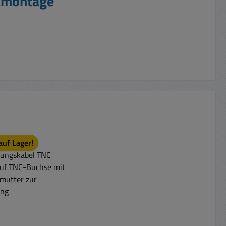
ckmontage"
auf Lager!
t