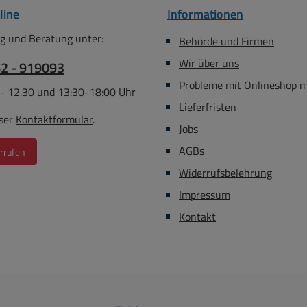
line
Informationen
g und Beratung unter:
Behörde und Firmen
Wir über uns
62 - 919093
Probleme mit Onlineshop 
 - 12.30 und 13:30-18:00 Uhr
Lieferfristen
ser
Kontaktformular
.
Jobs
AGBs
rrufen
Widerrufsbelehrung
Impressum
Kontakt