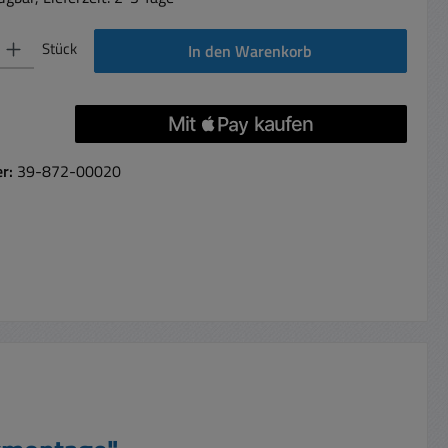
 Gib den gewünschten Wert ein oder benutze die Schaltflächen um die Anzahl 
Stück
In den Warenkorb
er:
39-872-00020