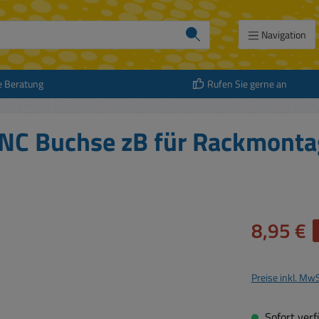
Navigation
e Beratung
Rufen Sie gerne an
TNC Buchse zB für Rackmonta
Verkaufspreis:
8,95 €
Preise inkl. Mw
Sofort verfü