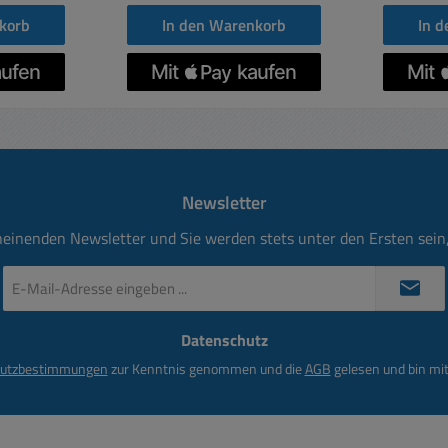
) Jump
korb
In den Warenkorb
In 
Tr
Transportlog
Router
Cisco 
Robotic, 
Funktec
auch f
Newsletter
bes
..... Bef
heinenden Newsletter und Sie werden stets unter den Ersten sei
Über
Rack
E-
Mail-
Winkelbe
Adresse
50-Oh
Datenschutz
*
RG31
utzbestimmungen
zur Kenntnis genommen und die
AGB
gelesen und bin mit