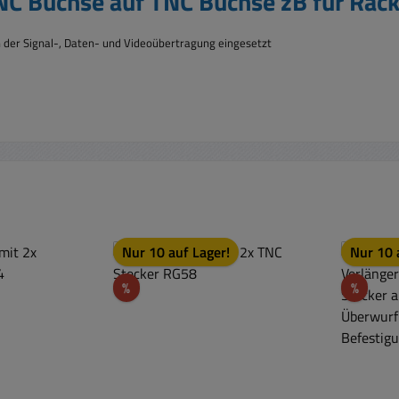
NC Buchse auf TNC Buchse zB für Ra
n der Signal-, Daten- und Videoübertragung eingesetzt
Nur 10 auf Lager!
Nur 10 
Rabatt
Rabat
%
%