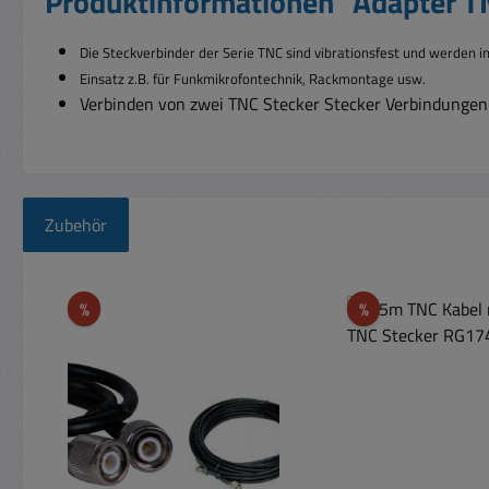
Produktinformationen "Adapter T
Die Steckverbinder der Serie TNC sind vibrationsfest und werden
i
Einsatz z.B. für Funkmikrofontechnik, Rackmontage usw.
Verbinden von zwei TNC Stecker Stecker Verbindungen
Zubehör
Produktgalerie überspringen
Rabatt
Rabatt
%
%