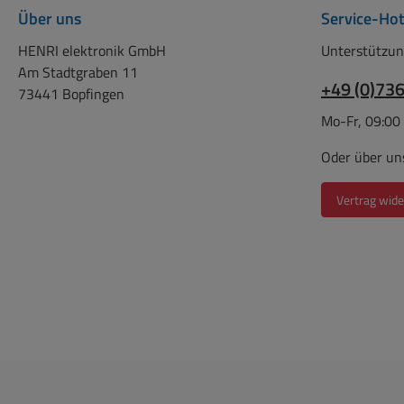
Über uns
Service-Hot
Crimpen
RG58/58A/58C/141/303
HENRI elektronik GmbH
Unterstützun
Bst Nr 39-872-00008
Am Stadtgraben 11
= TNC Kupplung für RG58
+49 (0)73
73441 Bopfingen
Crimp-Version
Mo-Fr, 09:00
(Kabelkupplung) Bst Nr 42-
710-00040 = Koaxkabel
Oder über un
RG-58U 50-Ohm 5mm AL
Black - 100m Bund -
Vertrag wide