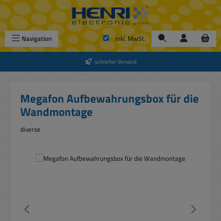
Zum Hauptinhalt springen
Navigation
inkl. MwSt.
schneller Versand
Megafon Aufbewahrungsbox für die
Wandmontage
diverse
Bildergalerie überspringen