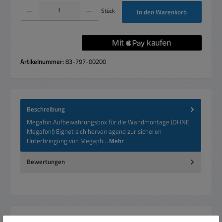
Produkt Anzahl: Gib den gewünschten Wert ein oder benutze die Schaltflächen um die 
Stück
In den Warenkorb
Artikelnummer:
83-797-00200
Beschreibung
Megafon Aufbewahrungsbox für die Wandmontage (OHNE
Megafon!) Eignet sich hervorragend zur sicheren
Unterbringung von Megaph…
Mehr
Bewertungen