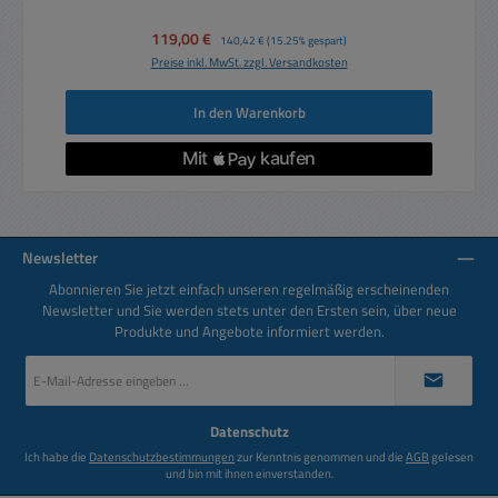
Verkaufspreis:
119,00 €
Regulärer Preis:
140,42 €
(15.25% gespart)
Preise inkl. MwSt. zzgl. Versandkosten
In den Warenkorb
Newsletter
Abonnieren Sie jetzt einfach unseren regelmäßig erscheinenden
Newsletter und Sie werden stets unter den Ersten sein, über neue
Produkte und Angebote informiert werden.
E-
Mail-
Adresse
*
Datenschutz
Ich habe die
Datenschutzbestimmungen
zur Kenntnis genommen und die
AGB
gelesen
und bin mit ihnen einverstanden.