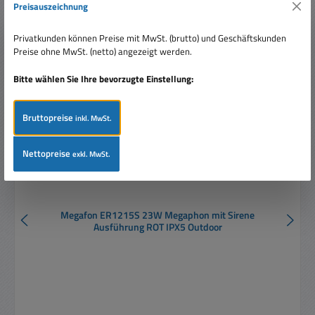
Preisauszeichnung
Produktgalerie überspringen
Zubehör
Nur 5 auf Lager!
Privatkunden können Preise mit MwSt. (brutto) und Geschäftskunden
Preise ohne MwSt. (netto) angezeigt werden.
Rabatt
%
Bitte wählen Sie Ihre bevorzugte Einstellung:
Bruttopreise
inkl. MwSt.
Nettopreise
exkl. MwSt.
Megafon ER1215S 23W Megaphon mit Sirene
Ausführung ROT IPX5 Outdoor