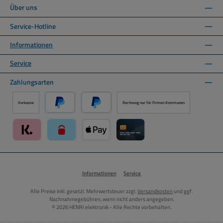
Über uns
Service-Hotline
Informationen
Service
Zahlungsarten
Vorkasse
Rechnung nur für Firmen Kommunen
PayPal
Später Bezahlen über PayPal
Klarna über Mollie Zahlungssystem
paysafecard über Mollie Zahlungssystem
Apple Pay über Mollie Zahlungssystem
Kreditkarte über Mollie Zahlung
Informationen
Service
Alle Preise inkl. gesetzl. Mehrwertsteuer zzgl.
Versandkosten
und ggf.
Nachnahmegebühren, wenn nicht anders angegeben.
© 2026 HENRI elektronik - Alle Rechte vorbehalten.