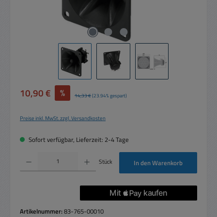
Verkaufspreis:
10,90 €
%
Regulärer Preis:
14,33 €
(23.94% gespart)
Preise inkl. MwSt. zzgl. Versandkosten
Sofort verfügbar, Lieferzeit: 2-4 Tage
Produkt Anzahl: Gib den gewünschten Wert ein oder benutze die Schaltflächen um die 
Stück
In den Warenkorb
Artikelnummer:
83-765-00010