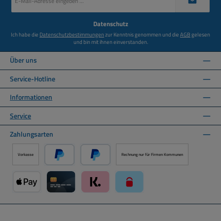
Mail-
Adresse
*
Datenschutz
Ich habe die
Datenschutzbestimmungen
zur Kenntnis genommen und die
AGB
gelesen
und bin mit ihnen einverstanden.
Über uns
Service-Hotline
Informationen
Service
Zahlungsarten
Vorkasse
Rechnung nur für Firmen Kommunen
PayPal
Später Bezahlen über PayPal
Apple Pay über Mollie Zahlungssystem
Kreditkarte über Mollie Zahlungssystem
Klarna über Mollie Zahlungssystem
paysafecard über Mollie Zahlun