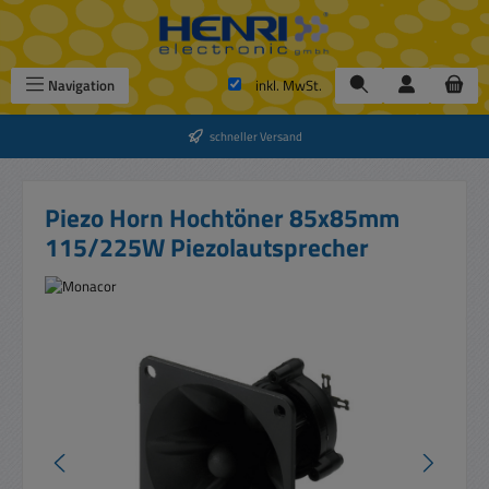
Zum Hauptinhalt springen
Navigation
inkl. MwSt.
schneller Versand
Piezo Horn Hochtöner 85x85mm
115/225W Piezolautsprecher
Bildergalerie überspringen