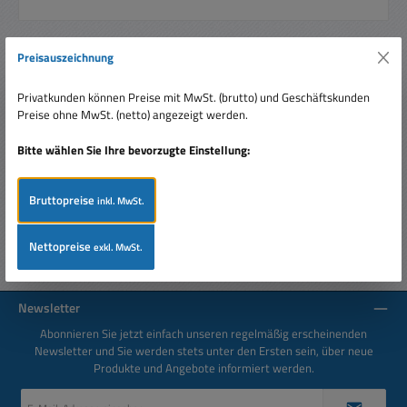
Preisauszeichnung
Beschreibung
Privatkunden können Preise mit MwSt. (brutto) und Geschäftskunden
Piezo Hochtöner. Ideal auch für den Einbau von der
Preise ohne MwSt. (netto) angezeigt werden.
Frontseite her, da kein Frontwulst. Ohne Weiche betreibbar
Leistung: 115…
Mehr
Bitte wählen Sie Ihre bevorzugte Einstellung:
Bewertungen
Bruttopreise
inkl. MwSt.
Nettopreise
exkl. MwSt.
Newsletter
Abonnieren Sie jetzt einfach unseren regelmäßig erscheinenden
Newsletter und Sie werden stets unter den Ersten sein, über neue
Produkte und Angebote informiert werden.
E-