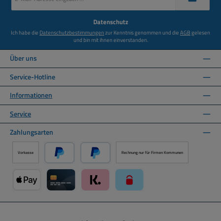
Adresse
*
Datenschutz
Ich habe die
Datenschutzbestimmungen
zur Kenntnis genommen und die
AGB
gelesen
und bin mit ihnen einverstanden.
Über uns
Service-Hotline
Informationen
Service
Zahlungsarten
Vorkasse
Rechnung nur für Firmen Kommunen
PayPal
Später Bezahlen über PayPal
Apple Pay über Mollie Zahlungssystem
Kreditkarte über Mollie Zahlungssystem
Klarna über Mollie Zahlungssystem
paysafecard über Mollie Zahlun