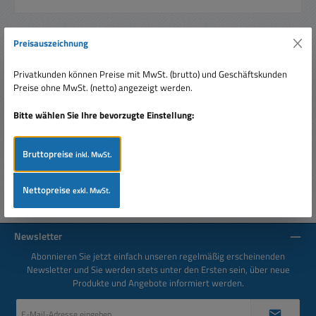
Preisauszeichnung
Beschreibung
Privatkunden können Preise mit MwSt. (brutto) und Geschäftskunden
205mm (8-Zoll) Basslautsprecher. Sehr bewährt auch im
Preise ohne MwSt. (netto) angezeigt werden.
Replacement von Basslautsprechern bzw. Tieftönern aller
Art Membran…
Mehr
Bitte wählen Sie Ihre bevorzugte Einstellung:
Bewertungen
Bruttopreise
inkl. MwSt.
Nettopreise
exkl. MwSt.
Newsletter
Abonnieren Sie jetzt einfach unseren regelmäßig erscheinenden
Newsletter und Sie werden stets unter den Ersten sein, über neue
Produkte und Angebote informiert werden.
E-
Mail-