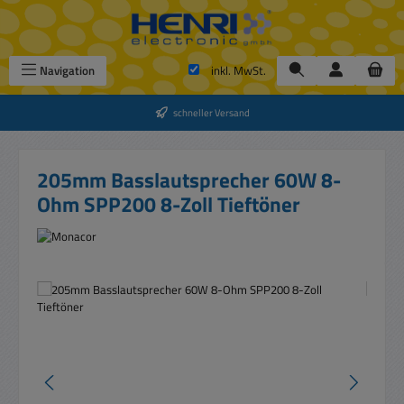
Zum Hauptinhalt springen
Navigation
inkl. MwSt.
schneller Versand
205mm Basslautsprecher 60W 8-
Ohm SPP200 8-Zoll Tieftöner
Bildergalerie überspringen