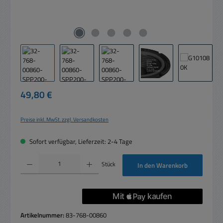
Regulärer Preis:
49,80 €
Preise inkl. MwSt. zzgl. Versandkosten
Sofort verfügbar, Lieferzeit: 2-4 Tage
Produkt Anzahl: Gib den gewünschten Wert ein oder benutze die Schaltflächen um die 
Stück
In den Warenkorb
Artikelnummer:
83-768-00860