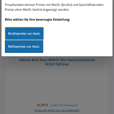
Privatkunden können Preise mit MwSt. (brutto) und Geschäftskunden
Preise ohne MwSt. (netto) angezeigt werden.
Bitte wählen Sie Ihre bevorzugte Einstellung:
Bruttopreise
inkl. MwSt.
Nettopreise
exkl. MwSt.
206mm 8zoll Bass 80W 8-Ohm Basslautsprecher
W200 Tieftöner
Verkaufspreis:
34,90 €
Regulärer Preis:
43,66 €
(20.06% gespart)
Preise inkl. MwSt. zzgl. Versandkosten