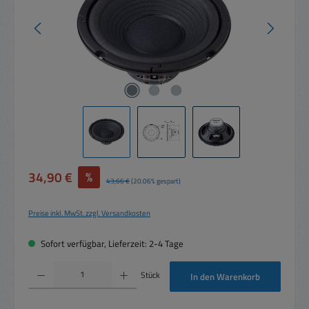
Verkaufspreis:
34,90 €
%
Regulärer Preis:
43,66 €
(20.06% gespart)
Preise inkl. MwSt. zzgl. Versandkosten
Sofort verfügbar, Lieferzeit: 2-4 Tage
Produkt Anzahl: Gib den gewünschten Wert ein oder benutze die Schaltflächen um die 
Stück
In den Warenkorb