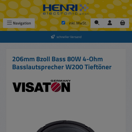
Zum Hauptinhalt springen
Navigation
inkl. MwSt.
schneller Versand
206mm 8zoll Bass 80W 4-Ohm
Basslautsprecher W200 Tieftöner
Bildergalerie überspringen