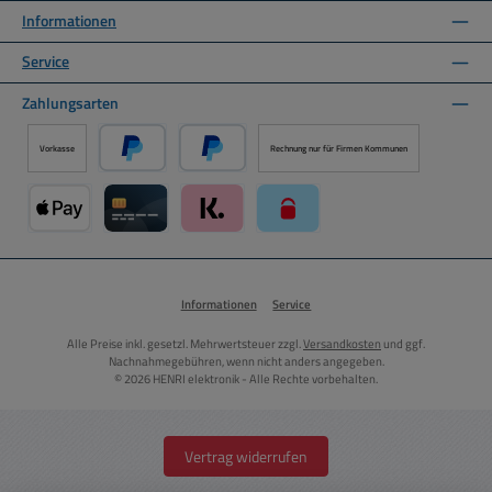
Informationen
Service
Zahlungsarten
Vorkasse
Rechnung nur für Firmen Kommunen
PayPal
Später Bezahlen über PayPal
Apple Pay über Mollie Zahlungssystem
Kreditkarte über Mollie Zahlungssystem
Klarna über Mollie Zahlungssystem
paysafecard über Mollie Zahlun
Informationen
Service
Alle Preise inkl. gesetzl. Mehrwertsteuer zzgl.
Versandkosten
und ggf.
Nachnahmegebühren, wenn nicht anders angegeben.
© 2026 HENRI elektronik - Alle Rechte vorbehalten.
Vertrag widerrufen