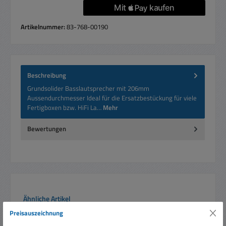
Artikelnummer:
83-768-00190
Beschreibung
Grundsolider Basslautsprecher mit 206mm
Aussendurchmesser Ideal für die Ersatzbestückung für viele
Fertigboxen bzw. HiFi La…
Mehr
Bewertungen
Produktgalerie überspringen
Ähnliche Artikel
Preisauszeichnung
Rabatt
%