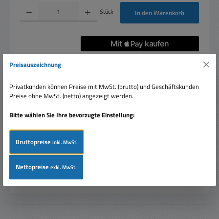
Produkt Anzahl: Gib den gewünschten Wert ein oder benutze die Schaltflächen um die 
Stück
In den Warenkorb
Artikelnummer:
83-768-05240
Preisauszeichnung
Privatkunden können Preise mit MwSt. (brutto) und Geschäftskunden
Preise ohne MwSt. (netto) angezeigt werden.
Beschreibung
Bitte wählen Sie Ihre bevorzugte Einstellung:
Dieser Basslautsprecher zeichnet sich durch einen schweren
Magneten, sowie eine robuste 4-lagige Schwingspule und
die hoch b…
Mehr
Bruttopreise
inkl. MwSt.
Bewertungen
Nettopreise
exkl. MwSt.