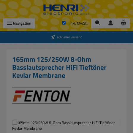
Zum Hauptinhalt springen
Navigation
inkl. MwSt.
schneller Versand
165mm 125/250W 8-Ohm
Basslautsprecher HiFi Tieftöner
Kevlar Membrane
Bildergalerie überspringen