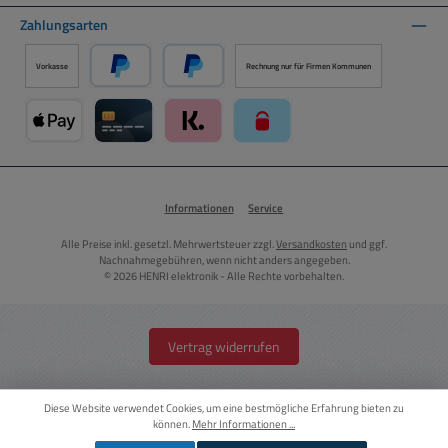
Zahlungsarten
Vorkasse
Rechnung nur für Firmen Kommunen
PayPal
Später Bezahlen über PayPal
Apple Pay über Mollie Zahlungssystem
Kreditkarte über Mollie Zahlungssystem
Klarna über Mollie Zahlungssystem
paysafecard über Mollie Zahlun
Informationen
Service
Alle Preise inkl. gesetzl. Mehrwertsteuer zzgl.
Versandkosten
und ggf.
Nachnahmegebühren, wenn nicht anders angegeben.
© 2026 HENRI elektronik - Alle Rechte vorbehalten.
Vertrag widerrufen
Diese Website verwendet Cookies, um eine bestmögliche Erfahrung bieten zu
können.
Mehr Informationen ...