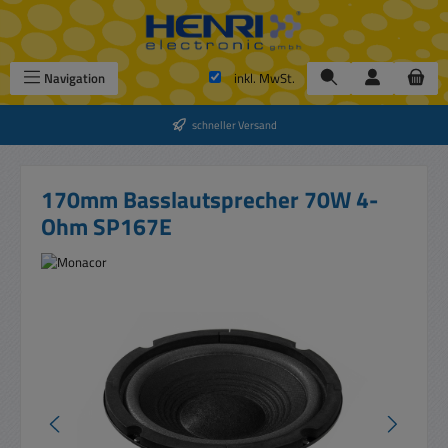
Zum Hauptinhalt springen
Navigation
inkl. MwSt.
schneller Versand
170mm Basslautsprecher 70W 4-
Ohm SP167E
Bildergalerie überspringen