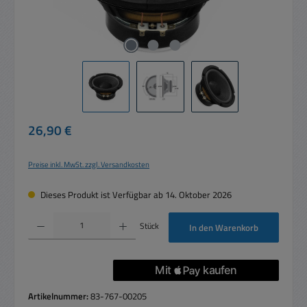
Regulärer Preis:
26,90 €
Preise inkl. MwSt. zzgl. Versandkosten
Dieses Produkt ist Verfügbar ab 14. Oktober 2026
Produkt Anzahl: Gib den gewünschten Wert ein oder benutze die Schaltflächen um die 
Stück
In den Warenkorb
Artikelnummer:
83-767-00205