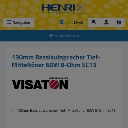
Zum Hauptinhalt springen
Navigation
inkl. MwSt.
schneller Versand
130mm Basslautsprecher Tief-
Mitteltöner 60W 8-Ohm SC13
Bildergalerie überspringen