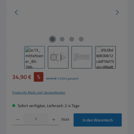
Verkaufspreis:
34,90 €
%
Regulärer Preis:
43,54 €
(19.84% gespart)
Preise inkl. MwSt. zzgl. Versandkosten
Sofort verfügbar, Lieferzeit: 2-4 Tage
Produkt Anzahl: Gib den gewünschten Wert ein oder benutze die Schaltflächen um die 
Stück
In den Warenkorb