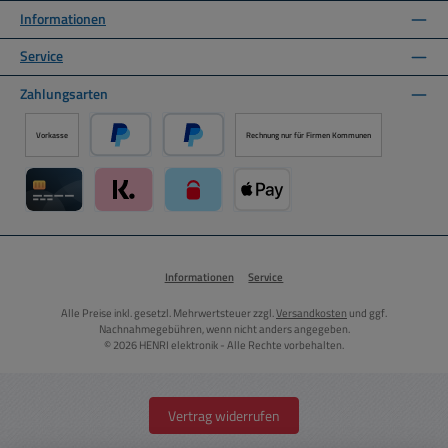
Informationen
Service
Zahlungsarten
Vorkasse
Rechnung nur für Firmen Kommunen
PayPal
Später Bezahlen über PayPal
Kreditkarte über Mollie Zahlungssystem
Klarna über Mollie Zahlungssystem
paysafecard über Mollie Zahlungssystem
Apple Pay über Mollie Zahlungs
Informationen
Service
Alle Preise inkl. gesetzl. Mehrwertsteuer zzgl.
Versandkosten
und ggf.
Nachnahmegebühren, wenn nicht anders angegeben.
© 2026 HENRI elektronik - Alle Rechte vorbehalten.
Vertrag widerrufen