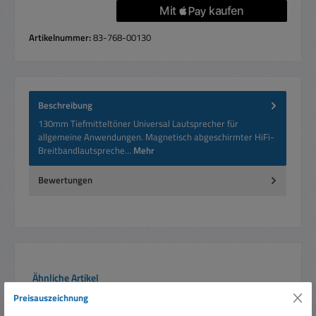
Artikelnummer:
83-768-00130
Beschreibung
130mm Tiefmitteltöner Universal Lautsprecher für
allgemeine Anwendungen. Magnetisch abgeschirmter HiFi-
Breitbandlautspreche…
Mehr
Bewertungen
Produktgalerie überspringen
Ähnliche Artikel
Preisauszeichnung
Rabatt
%