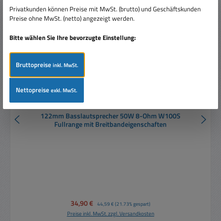
Privatkunden können Preise mit MwSt. (brutto) und Geschäftskunden
Preise ohne MwSt. (netto) angezeigt werden.
Bitte wählen Sie Ihre bevorzugte Einstellung:
Bruttopreise
inkl. MwSt.
Nettopreise
exkl. MwSt.
122mm Basslautsprecher 50W 8-Ohm W100S
Fullrange mit Breitbandeigenschaften
Verkaufspreis:
34,90 €
Regulärer Preis:
44,59 €
(21.73% gespart)
Preise inkl. MwSt. zzgl. Versandkosten