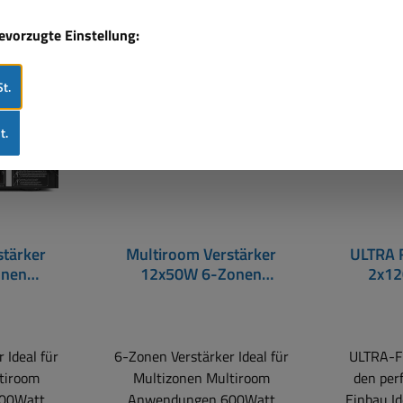
Nur 10 auf Lager!
Nur 1 a
bevorzugte Einstellung:
Rabatt
Rabat
%
%
t.
t.
stärker
Multiroom Verstärker
ULTRA 
onen
12x50W 6-Zonen
2x12
 UKW USB
Verstärker mit UKW USB
Schw
oth
SD Bluetooth Toslink
 Ideal für
6-Zonen Verstärker Ideal für
ULTRA-F
tiroom
Multizonen Multiroom
den per
00Watt
Anwendungen 600Watt
Einbau I