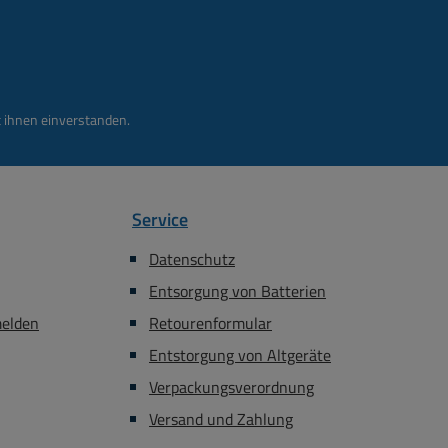
ngen. Es mag wie
Umgebungen. Es mag wie
leine Heizkörper
eine kleine Heizkörper
hen, aber statt
aussehen, aber statt
e, wird es die
Wärme, wird es die
ische Stimmung in
musikalische Stimmung in
 ihnen einverstanden.
immer zum warmen
Ihren Zimmer zum warmen
 verändern. Sie
Genuß verändern. Sie
diesen Subwoofer
können diesen Subwoofer
f den Boden legen,
flach auf den Boden legen,
Service
stecken sie diesen
oder verstecken sie diesen
ofer unter eine
Subwoofer unter eine
Datenschutz
k oder hinter den
Sitzbank oder hinter den
Entsorgung von Batterien
ängen oder Sie
Vorhängen oder Sie
n es an eine Wand
montieren es an eine Wand
melden
Retourenformular
der mitgelieferten
mittels der mitgelieferten
Entstorgung von Altgeräte
halterung. Die
Wandhalterung. Die
Verpackungsverordnung
recheranschlüsse
Lautsprecheranschlüsse
ichtbar verdeckt.
sind unsichtbar verdeckt.
Versand und Zahlung
nische Daten:
Technische Daten: