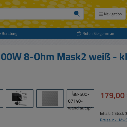
Navigation
e Beratung
Rufen Sie gerne an
x100W 8-Ohm Mask2 weiß - kl
Verkaufspreis:
179,00 
Inhalt:
2 Stück
(
Preise inkl. Mw