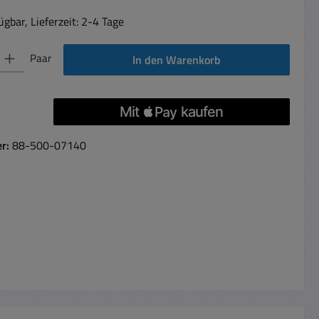
gbar, Lieferzeit: 2-4 Tage
 Gib den gewünschten Wert ein oder benutze die Schaltflächen um die Anzahl 
Paar
In den Warenkorb
er:
88-500-07140