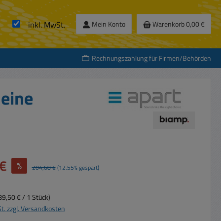
inkl. MwSt.
Mein Konto
Warenkorb
0,00 €
Rechnungszahlung für Firmen/Behörden
eine
€
%
Regulärer Preis:
204,68 €
(12.55% gespart)
89,50 € / 1 Stück)
St. zzgl. Versandkosten