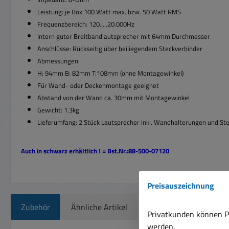
Leistung: je Box 100 Watt max. bzw. 50 Watt RMS
Frequenzbereich: 120.....20.000Hz
Intern guter Breitbandlautsprecher mit 64mm Durchmesser
Anschlüsse: Rückseitig über beiliegendem Steckverbinder
Abmessungen:
H: 94mm B: 82mm T:108mm (ohne Montagewinkel)
Für Wand- oder Deckenmontage geeignet
Abstand von der Wand ca. 30mm mit Montagewinkel
Gewicht: 1.3kg
Lieferumfang: 2 Stück Lautsprecher inkl. Wandhalterungen und St
Auch in schwarz erhältlich ! = Bst.Nr.:88-500-07120
Preisauszeichnung
Zubehör
Ähnliche Artikel
Privatkunden können Pr
werden.