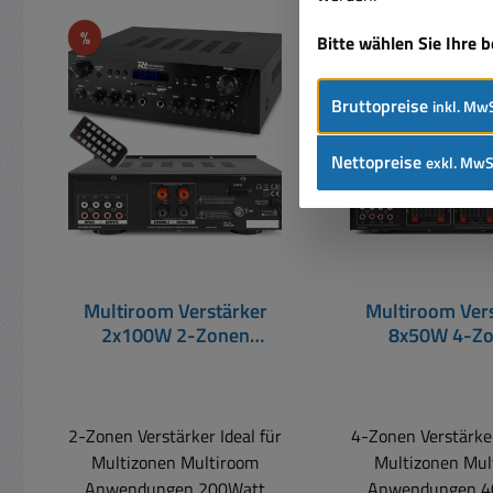
Produktgalerie überspringen
Rabatt
%
Nur 6 auf Lager!
Bitte wählen Sie Ihre 
Rabatt
%
Bruttopreise
inkl. MwS
Nettopreise
exkl. MwS
Multiroom Verstärker
Multiroom Ver
2x100W 2-Zonen
8x50W 4-Z
Verstärker mit UKW USB
Verstärker mit
SD Bluetooth
SD Blueto
2-Zonen Verstärker Ideal für
4-Zonen Verstärker
Multizonen Multiroom
Multizonen Mul
Anwendungen 200Watt
Anwendungen 4