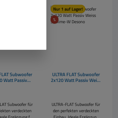
uf Lager!
Nur 1 auf Lager!
t
Rabatt
%
FLAT Subwoofer
ULTRA FLAT Subwoofer
0 Watt Passiv
2x120 Watt Passiv Weiss
arz Sublime-B
Sublime-W Desono
Desono
LAT Subwoofer für
ULTRA-FLAT Subwoofer für
fekten verdeckten
den perfekten verdeckten
deale Ergänzung für
Einbau Ideale Ergänzung