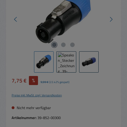
Verkaufspreis:
7,75 €
%
Regulärer Preis:
9,99 €
(22.42% gespart)
Preise inkl. MwSt. zzgl. Versandkosten
Nicht mehr verfügbar
Artikelnummer:
39-852-00300