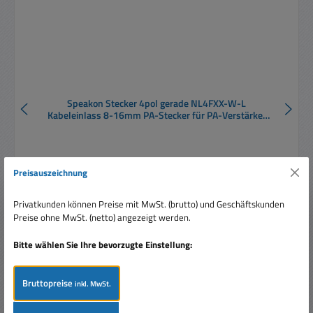
Speakon Stecker 4pol gerade NL4FXX-W-L
Kabeleinlass 8-16mm PA-Stecker für PA-Verstärker
Endstufen Profiboxen
Preisauszeichnung
Privatkunden können Preise mit MwSt. (brutto) und Geschäftskunden
Preise ohne MwSt. (netto) angezeigt werden.
Regulärer Preis:
Ab
6,25 €
Preise inkl. MwSt. zzgl. Versandkosten
Bitte wählen Sie Ihre bevorzugte Einstellung:
Details
Bruttopreise
inkl. MwSt.