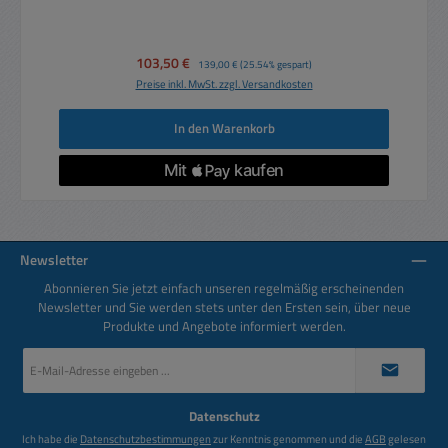
Verkaufspreis:
103,50 €
Regulärer Preis:
139,00 €
(25.54% gespart)
Preise inkl. MwSt. zzgl. Versandkosten
In den Warenkorb
Newsletter
Abonnieren Sie jetzt einfach unseren regelmäßig erscheinenden
Newsletter und Sie werden stets unter den Ersten sein, über neue
Produkte und Angebote informiert werden.
E-
Mail-
Adresse
*
Datenschutz
Ich habe die
Datenschutzbestimmungen
zur Kenntnis genommen und die
AGB
gelesen