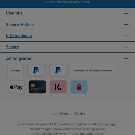
und bin mit ihnen einverstanden.
Über uns
Service-Hotline
Informationen
Service
Zahlungsarten
Vorkasse
Rechnung nur für Firmen Kommunen
PayPal
Später Bezahlen über PayPal
Apple Pay über Mollie Zahlungssystem
Kreditkarte über Mollie Zahlungssystem
Klarna über Mollie Zahlungssystem
paysafecard über Mollie Zahlun
Informationen
Service
Alle Preise inkl. gesetzl. Mehrwertsteuer zzgl.
Versandkosten
und ggf.
Nachnahmegebühren, wenn nicht anders angegeben.
© 2026 HENRI elektronik - Alle Rechte vorbehalten.