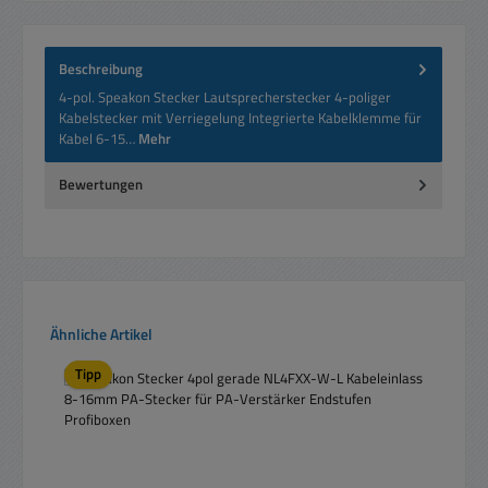
Beschreibung
4-pol. Speakon Stecker Lautsprecherstecker 4-poliger
Kabelstecker mit Verriegelung Integrierte Kabelklemme für
Kabel 6-15…
Mehr
Bewertungen
Produktgalerie überspringen
Ähnliche Artikel
Tipp