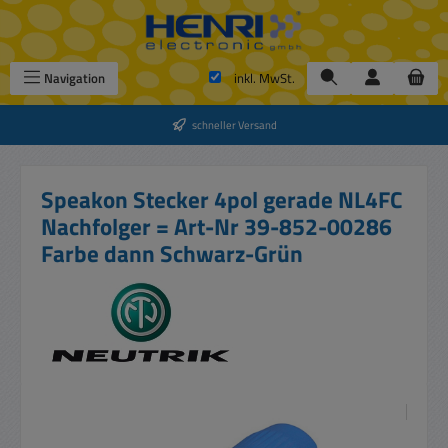
Zum Hauptinhalt springen
Navigation
inkl. MwSt.
schneller Versand
Speakon Stecker 4pol gerade NL4FC
Nachfolger = Art-Nr 39-852-00286
Farbe dann Schwarz-Grün
Bildergalerie überspringen