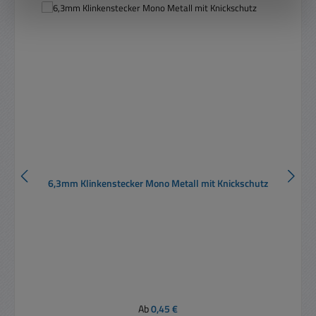
6,3mm Klinkenstecker Mono Metall mit Knickschutz
Regulärer Preis:
Ab
0,45 €