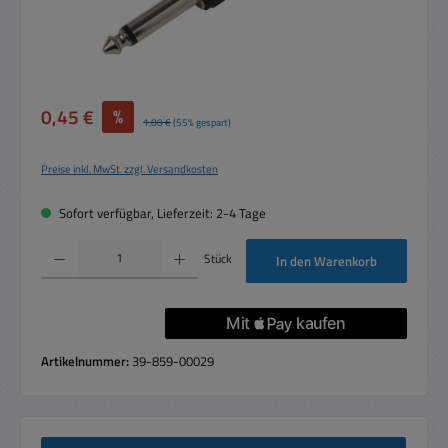
Verkaufspreis:
0,45 €
%
Regulärer Preis:
1,00 €
(55% gespart)
Preise inkl. MwSt. zzgl. Versandkosten
Sofort verfügbar, Lieferzeit: 2-4 Tage
Produkt Anzahl: Gib den gewünschten Wert ein oder benutze die Schaltflächen um die 
Stück
In den Warenkorb
Artikelnummer:
39-859-00029