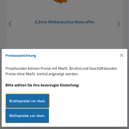
6,3mm Klinkenbuchse Mono offen
Preisauszeichnung
Privatkunden können Preise mit MwSt. (brutto) und Geschäftskunden
Regulärer Preis:
Ab
0,33 €
Preise ohne MwSt. (netto) angezeigt werden.
Preise inkl. MwSt. zzgl. Versandkosten
Bitte wählen Sie Ihre bevorzugte Einstellung:
Details
Bruttopreise
inkl. MwSt.
Nettopreise
exkl. MwSt.
Produktgalerie überspringen
Ähnliche Artikel