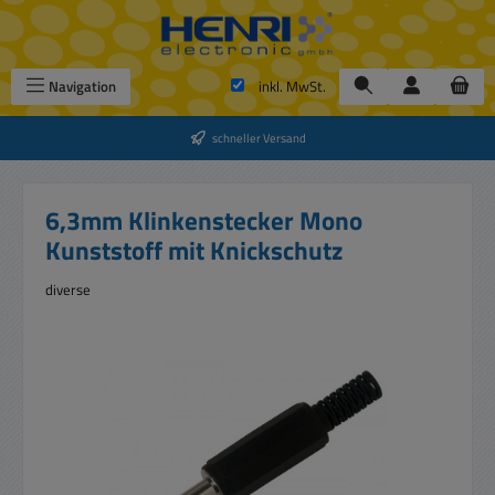
Zum Hauptinhalt springen
Navigation
inkl. MwSt.
schneller Versand
6,3mm Klinkenstecker Mono
Kunststoff mit Knickschutz
diverse
Bildergalerie überspringen