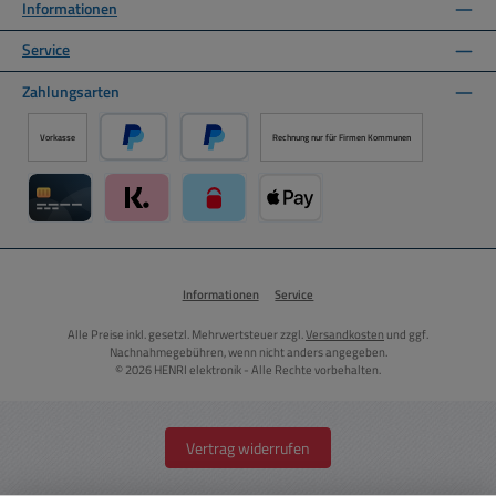
Informationen
Service
Zahlungsarten
Vorkasse
Rechnung nur für Firmen Kommunen
PayPal
Später Bezahlen über PayPal
Kreditkarte über Mollie Zahlungssystem
Klarna über Mollie Zahlungssystem
paysafecard über Mollie Zahlungssystem
Apple Pay über Mollie Zahlungs
Informationen
Service
Alle Preise inkl. gesetzl. Mehrwertsteuer zzgl.
Versandkosten
und ggf.
Nachnahmegebühren, wenn nicht anders angegeben.
© 2026 HENRI elektronik - Alle Rechte vorbehalten.
Vertrag widerrufen