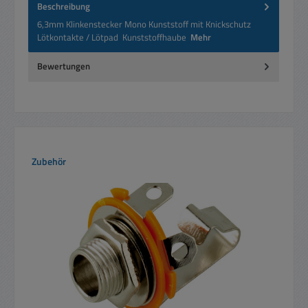
Beschreibung
6,3mm Klinkenstecker Mono Kunststoff mit Knickschutz
Lötkontakte / Lötpad Kunststoffhaube
Mehr
Bewertungen
Produktgalerie überspringen
Zubehör