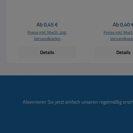
Durchmesser geeignet für
geschirmte NF Kabel
geeignet für geschirmte
Mikrofonkabel oder auch in
Regulärer Preis:
Regulärer
Ab
0,45 €
Ab
0,40 
Verbindung mit
Preise inkl. MwSt. zzgl.
Preise inkl. MwSt
Lautsprecherkabel siehe
Versandkosten
Versandkost
auch Zubehör-Register
Details
Details
Abonnieren Sie jetzt einfach unseren regelmäßig ersc