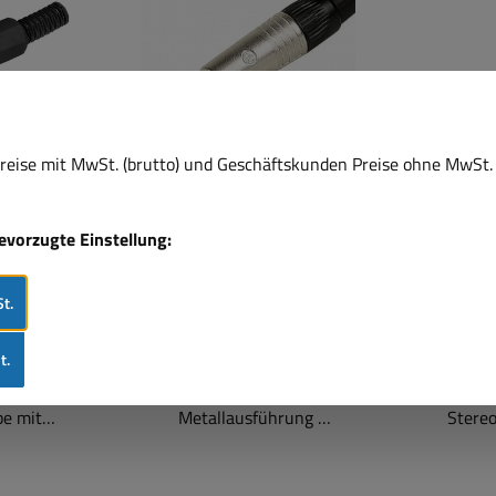
eise mit MwSt. (brutto) und Geschäftskunden Preise ohne MwSt. 
stecker
6,3mm Klinkenstecker
6,3mm 
bevorzugte Einstellung:
off mit
Stereo Metall NP3C
Ste
tz
t.
t.
eo
6,3mm Stereo
6,3mm
Klinkenstecker
Stereo ver
be mit
Metallausführung
Stereo
Knickschutz
professionelle
vergold
Klinkenstecker im robustes
vergo