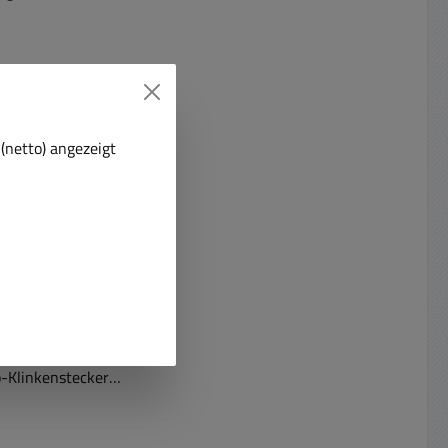
(netto) angezeigt
Klinkenstecker
reo vergoldet
 Klinkenstecker
goldet 6,3 mm
-Klinkenstecker
et mit Knickschutz
ldet Metallhülse