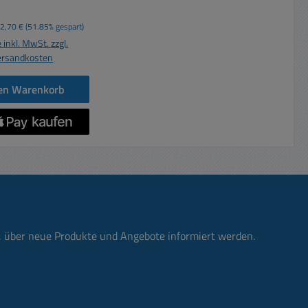
schutz Lötkontakte
pads Kabeleinlaß
spreis:
Regulärer Preis:
2,70 €
(51.85% gespart)
ckschutztülle
 inkl. MwSt. zzgl.
messer : 6,7mm
ersandkosten
laß an Hülse ohne
hutztülle : 8,2mm
den Warenkorb
n, über neue Produkte und Angebote informiert werden.