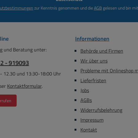
Kontakte verhindern das
utzbestimmungen
zur Kenntnis genommen und die
AGB
gelesen und bin mit
Hängen bleiben des Tip
Kontakts in der Buchse
Entspricht allen aktuellen
Standards Solider
line
Informationen
Klinkenstecker im
Vollmetallgehäuse 3
g und Beratung unter:
Behörde und Firmen
vernickelte Kontakte
Wir über uns
62 - 919093
(Stereo Ausführung)
Lötkontakte Schraubbare
Probleme mit Onlineshop 
 - 12.30 und 13:30-18:00 Uhr
Kabeltülle mit
Lieferfristen
Zugentlastung Kabeleinlass
ser
Kontaktformular
.
Jobs
für Kabel mit Durchmesser
4-7mm Temperatur
AGBs
rrufen
Einsatzbereich -20 °C to
Widerrufsbelehrung
+65 °C
Impressum
Kontakt