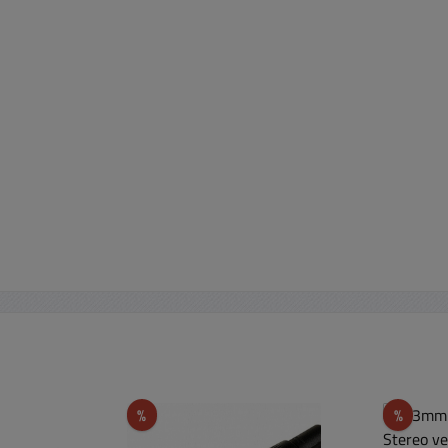
Rabatt
Rabat
%
%