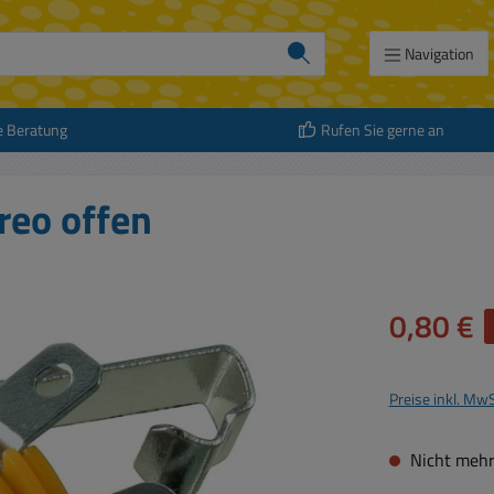
Navigation
e Beratung
Rufen Sie gerne an
reo offen
Verkaufspreis:
0,80 €
Preise inkl. Mw
Nicht mehr