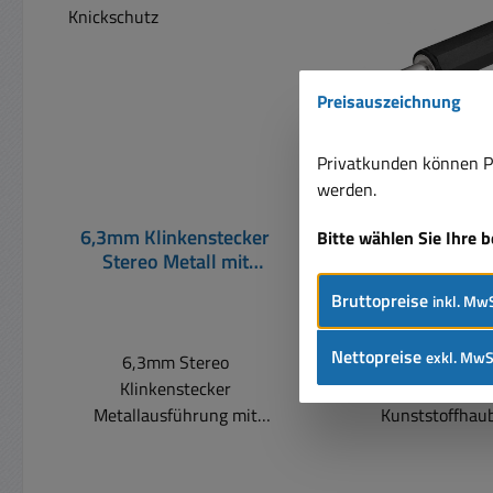
Preisauszeichnung
Privatkunden können Pr
werden.
6,3mm Klinkenstecker
6,3mm Klinken
Bitte wählen Sie Ihre 
Stereo Metall mit
Stereo Kunstst
Knickschutz
Knickschu
Bruttopreise
inkl. MwS
Nettopreise
exkl. MwS
6,3mm Stereo
6,3mm Ster
Klinkenstecker
Klinkenstecker Lötversion
Metallausführung mit
Kunststoffhau
Kabel-Knickschutz geeignet
für Kabel bis 7mm