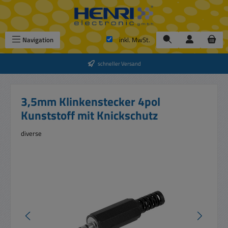
Zum Hauptinhalt springen
Navigation
inkl. MwSt.
schneller Versand
3,5mm Klinkenstecker 4pol
Kunststoff mit Knickschutz
diverse
Bildergalerie überspringen