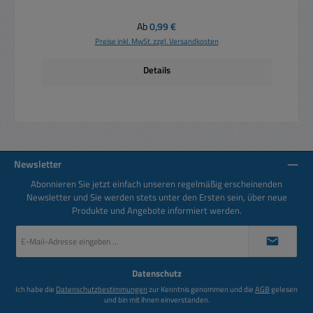
Regulärer Preis:
Ab
0,99 €
Preise inkl. MwSt. zzgl. Versandkosten
Details
Newsletter
Abonnieren Sie jetzt einfach unseren regelmäßig erscheinenden
Newsletter und Sie werden stets unter den Ersten sein, über neue
Produkte und Angebote informiert werden.
E-
Mail-
Adresse
*
Datenschutz
Ich habe die
Datenschutzbestimmungen
zur Kenntnis genommen und die
AGB
gelesen
und bin mit ihnen einverstanden.