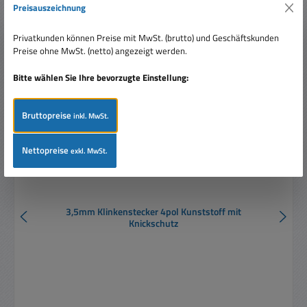
Preisauszeichnung
Produktgalerie überspringen
Ähnliche Artikel
Privatkunden können Preise mit MwSt. (brutto) und Geschäftskunden
Preise ohne MwSt. (netto) angezeigt werden.
Bitte wählen Sie Ihre bevorzugte Einstellung:
Bruttopreise
inkl. MwSt.
Nettopreise
exkl. MwSt.
3,5mm Klinkenstecker 4pol Kunststoff mit
Knickschutz