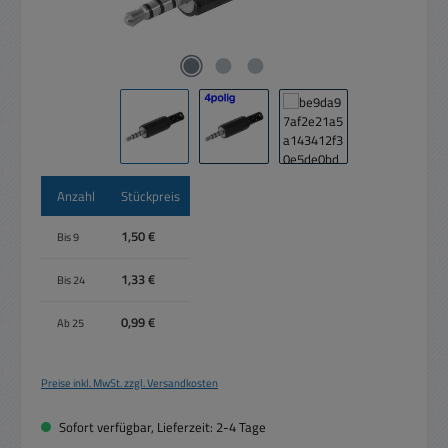
Anzahl
Stückpreis
1,50 €
Bis
9
1,33 €
Bis
24
0,99 €
Ab
25
Preise inkl. MwSt. zzgl. Versandkosten
Sofort verfügbar, Lieferzeit: 2-4 Tage