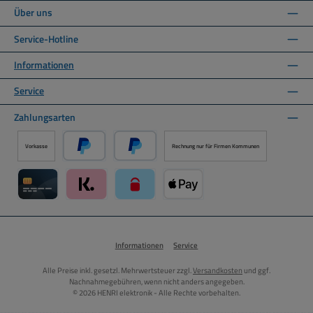
Über uns
Service-Hotline
Informationen
Service
Zahlungsarten
Vorkasse
Rechnung nur für Firmen Kommunen
PayPal
Später Bezahlen über PayPal
Kreditkarte über Mollie Zahlungssystem
Klarna über Mollie Zahlungssystem
paysafecard über Mollie Zahlungssystem
Apple Pay über Mollie Zahlungs
Informationen
Service
Alle Preise inkl. gesetzl. Mehrwertsteuer zzgl.
Versandkosten
und ggf.
Nachnahmegebühren, wenn nicht anders angegeben.
© 2026 HENRI elektronik - Alle Rechte vorbehalten.