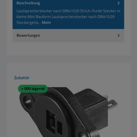
Beschreibung
Lautsprecherstecker nach DIN41529 Strich-Punkt Stecker in
kleine Mini Bauform Lautsprecherstecker nach DIN41529
Steckergehä…
Mehr
Bewertungen
Produktgalerie überspringen
Zubehör
> 500 lagernd