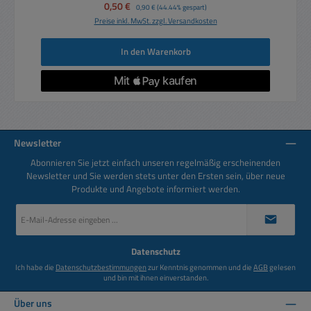
Verkaufspreis:
0,50 €
Regulärer Preis:
0,90 €
(44.44% gespart)
Preise inkl. MwSt. zzgl. Versandkosten
In den Warenkorb
Newsletter
Abonnieren Sie jetzt einfach unseren regelmäßig erscheinenden
Newsletter und Sie werden stets unter den Ersten sein, über neue
Produkte und Angebote informiert werden.
E-
Mail-
Adresse
*
Datenschutz
Ich habe die
Datenschutzbestimmungen
zur Kenntnis genommen und die
AGB
gelesen
und bin mit ihnen einverstanden.
Über uns