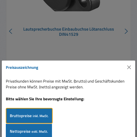
Lautsprecherbuchse Einbaubuchse Lötanschluss
DIN41529
Preisauszeichnung
Privatkunden können Preise mit MwSt. (brutto) und Geschäftskunden
Regulärer Preis:
Ab
0,35 €
Preise ohne MwSt. (netto) angezeigt werden.
Preise inkl. MwSt. zzgl. Versandkosten
Bitte wählen Sie Ihre bevorzugte Einstellung:
Details
Bruttopreise
inkl. MwSt.
Nettopreise
exkl. MwSt.
Produktgalerie überspringen
Ähnliche Artikel