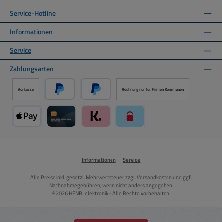
Service-Hotline
Informationen
Service
Zahlungsarten
Vorkasse
Rechnung nur für Firmen Kommunen
PayPal
Später Bezahlen über PayPal
Apple Pay über Mollie Zahlungssystem
Kreditkarte über Mollie Zahlungssystem
Klarna über Mollie Zahlungssystem
paysafecard über Mollie Zahlun
Informationen
Service
Alle Preise inkl. gesetzl. Mehrwertsteuer zzgl.
Versandkosten
und ggf.
Nachnahmegebühren, wenn nicht anders angegeben.
© 2026 HENRI elektronik - Alle Rechte vorbehalten.