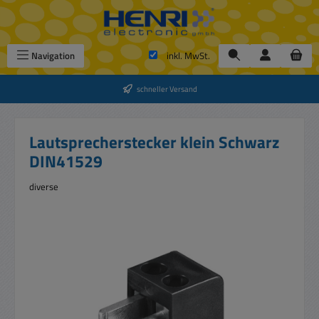
Zum Hauptinhalt springen
Navigation
inkl. MwSt.
schneller Versand
Lautsprecherstecker klein Schwarz
DIN41529
diverse
Bildergalerie überspringen