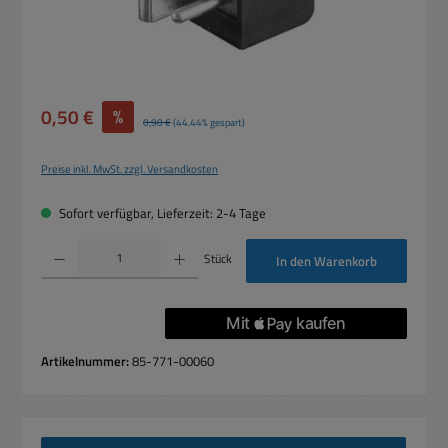
Verkaufspreis:
0,50 €
%
Regulärer Preis:
0,90 €
(44.44% gespart)
Preise inkl. MwSt. zzgl. Versandkosten
Sofort verfügbar, Lieferzeit: 2-4 Tage
Produkt Anzahl: Gib den gewünschten Wert ein oder benutze die Schaltflächen um die 
Stück
In den Warenkorb
Artikelnummer:
85-771-00060