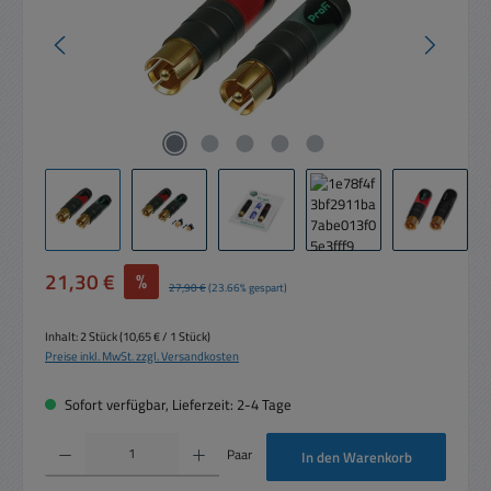
Verkaufspreis:
21,30 €
%
Regulärer Preis:
27,90 €
(23.66% gespart)
Inhalt:
2 Stück
(10,65 € / 1 Stück)
Preise inkl. MwSt. zzgl. Versandkosten
Sofort verfügbar, Lieferzeit: 2-4 Tage
Produkt Anzahl: Gib den gewünschten Wert ein oder benutze die Schaltflächen um die 
Paar
In den Warenkorb