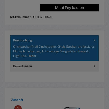
Artikelnummer:
39-854-00420
Beschreibung
Cinchstecker Profi Cinchstecker. Cinch-Stecker, professional.
Mit Farbmarkierung. Lötmontage. Vergoldeter Kontakt.
High-End…
Mehr
Bewertungen
Produktgalerie überspringen
Zubehör
Rabatt
%