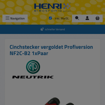
Zum Hauptinhalt springen
Navigation
inkl. MwSt.
schneller Versand
Cinchstecker vergoldet Profiversion
NF2C-B2 1xPaar
Bildergalerie überspringen