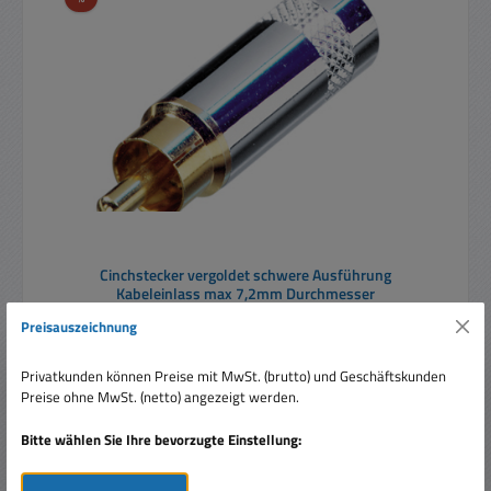
Cinchstecker vergoldet schwere Ausführung
Kabeleinlass max 7,2mm Durchmesser
Preisauszeichnung
Privatkunden können Preise mit MwSt. (brutto) und Geschäftskunden
Preise ohne MwSt. (netto) angezeigt werden.
Bitte wählen Sie Ihre bevorzugte Einstellung:
Verkaufspreis:
2,20 €
Regulärer Preis:
4,40 €
(50% gespart)