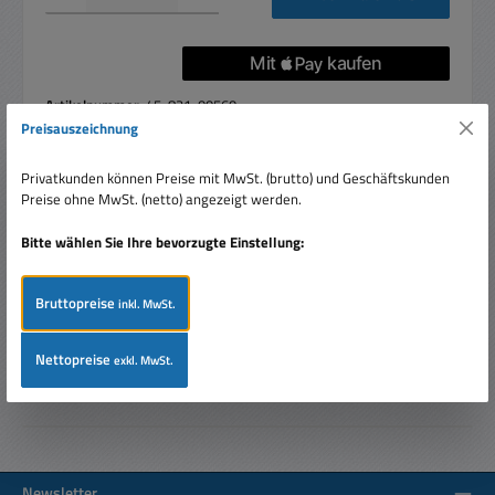
Artikelnummer:
45-821-00560
Preisauszeichnung
Privatkunden können Preise mit MwSt. (brutto) und Geschäftskunden
Preise ohne MwSt. (netto) angezeigt werden.
Beschreibung
M8 Ringschuh mit Durchgangsloch für M8 Schrauben
Bitte wählen Sie Ihre bevorzugte Einstellung:
Ringdurchmesser (Innen): 8,5mm Ringdurchmesser (Aussen):
11,8mm Gesamtlän…
Mehr
Bruttopreise
inkl. MwSt.
Bewertungen
Nettopreise
exkl. MwSt.
Newsletter