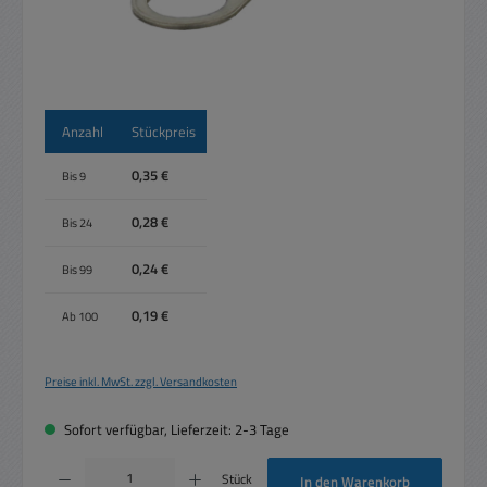
Anzahl
Stückpreis
0,35 €
Bis
9
0,28 €
Bis
24
0,24 €
Bis
99
0,19 €
Ab
100
Preise inkl. MwSt. zzgl. Versandkosten
Sofort verfügbar, Lieferzeit: 2-3 Tage
Produkt Anzahl: Gib den gewünschten Wert ein oder benutze die Schaltflächen um die 
Stück
In den Warenkorb