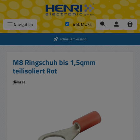
Zum Hauptinhalt springen
Navigation
inkl. MwSt.
schneller Versand
M8 Ringschuh bis 1,5qmm
teilisoliert Rot
diverse
Bildergalerie überspringen