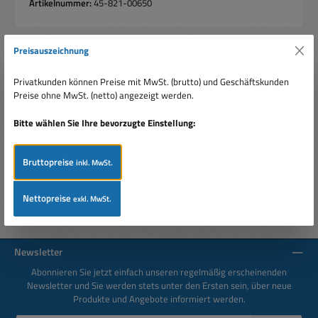
Artikelnummer:
45-821-00650
Preisauszeichnung
Beschreibung
Privatkunden können Preise mit MwSt. (brutto) und Geschäftskunden
M3 Kabelschuh Gabelschuh für Kabel bis 1,5qmm U-Schuh
Preise ohne MwSt. (netto) angezeigt werden.
Aussenbreite: 5,5mm Ringdurchmesser (Innen): 3,2mm
Kabelschuh-Quets…
Mehr
Bitte wählen Sie Ihre bevorzugte Einstellung:
Bewertungen
Bruttopreise
inkl. MwSt.
Nettopreise
exkl. MwSt.
Newsletter
Abonnieren Sie jetzt einfach unseren regelmäßig erscheinenden
Newsletter und Sie werden stets unter den Ersten sein, über neue
Produkte und Angebote informiert werden.