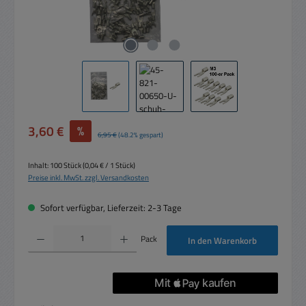
Verkaufspreis:
3,60 €
%
Regulärer Preis:
6,95 €
(48.2% gespart)
Inhalt:
100 Stück
(0,04 € / 1 Stück)
Preise inkl. MwSt. zzgl. Versandkosten
Sofort verfügbar, Lieferzeit: 2-3 Tage
Produkt Anzahl: Gib den gewünschten Wert ein oder benutze die Schaltflächen um die 
Pack
In den Warenkorb