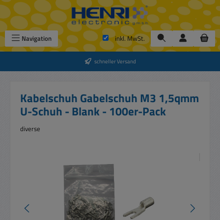
Zum Hauptinhalt springen
Navigation
inkl. MwSt.
schneller Versand
Kabelschuh Gabelschuh M3 1,5qmm
U-Schuh - Blank - 100er-Pack
diverse
Bildergalerie überspringen