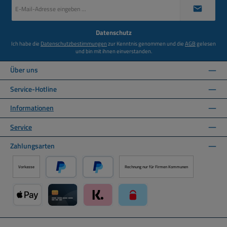
E-
Mail-
Adresse
*
Datenschutz
Ich habe die
Datenschutzbestimmungen
zur Kenntnis genommen und die
AGB
gelesen
und bin mit ihnen einverstanden.
Über uns
Service-Hotline
Informationen
Service
Zahlungsarten
Vorkasse
Rechnung nur für Firmen Kommunen
PayPal
Später Bezahlen über PayPal
Apple Pay über Mollie Zahlungssystem
Kreditkarte über Mollie Zahlungssystem
Klarna über Mollie Zahlungssystem
paysafecard über Mollie Zahlun