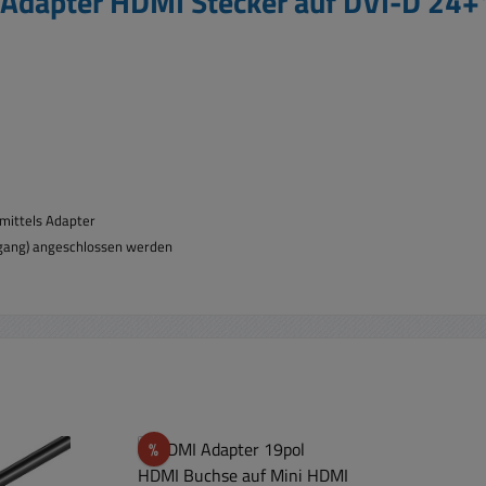
Adapter HDMI Stecker auf DVI-D 24+
 mittels Adapter
usgang) angeschlossen werden
Rabatt
%