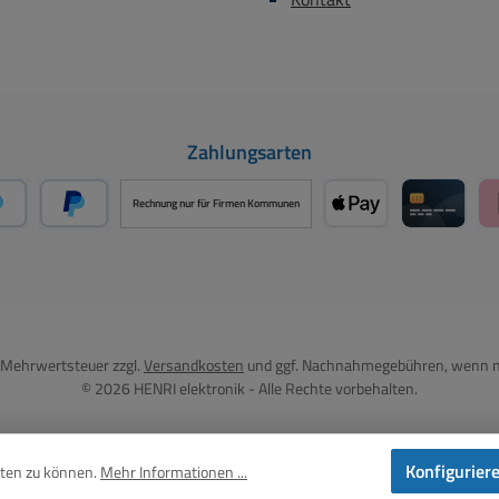
Zahlungsarten
Rechnung nur für Firmen Kommunen
PayPal
Später Bezahlen über PayPal
Apple Pay über Mo
Kreditka
l. Mehrwertsteuer zzgl.
Versandkosten
und ggf. Nachnahmegebühren, wenn n
© 2026 HENRI elektronik - Alle Rechte vorbehalten.
Konfigurier
eten zu können.
Mehr Informationen ...