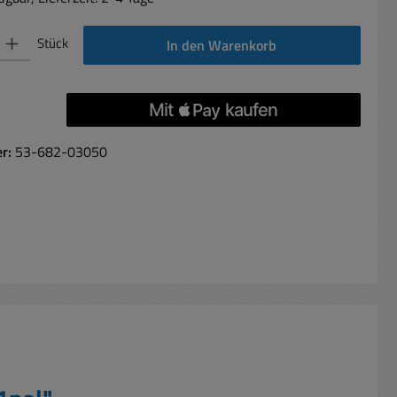
 Gib den gewünschten Wert ein oder benutze die Schaltflächen um die Anzahl 
Stück
In den Warenkorb
er:
53-682-03050