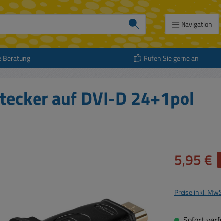
Navigation
e Beratung
Rufen Sie gerne an
tecker auf DVI-D 24+1pol
Verkaufspreis:
5,95 €
Preise inkl. Mw
Sofort verfü