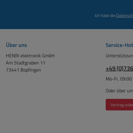
Kabel z.B. zur di
Bildübertragung
Ich habe die
Datensch
zum Monitor. Dies
unterstützt Auf
höher als Full 
(1920 x 1080) vo
Über uns
Service-Hot
HENRI elektronik GmbH
Unterstützun
Am Stadtgraben 11
+49 (0)73
73441 Bopfingen
Mo-Fr, 09:00
Oder über un
Vertrag wide