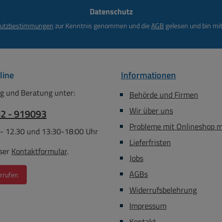
Adresse
gitalen
Datenschutz
*
 von PC
utzbestimmungen
zur Kenntnis genommen und die
AGB
gelesen und bin mit
es Kabel
lösungen
HD 1080P
n bis zu
line
Informationen
WQXGA (2560 x 1600)
g und Beratung unter:
Behörde und Firmen
Wir über uns
62 - 919093
Probleme mit Onlineshop 
 - 12.30 und 13:30-18:00 Uhr
Lieferfristen
ser
Kontaktformular
.
Jobs
AGBs
rrufen
Widerrufsbelehrung
Impressum
Kontakt