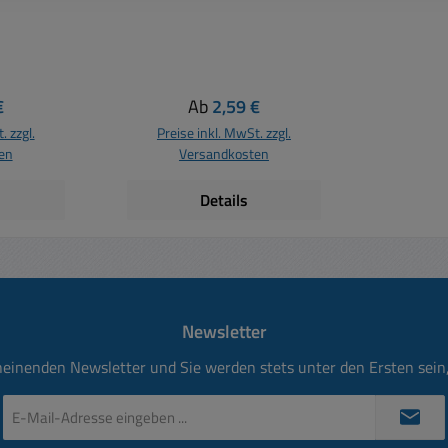
eschirmt
200mm doppelt geschirmt
tige
hochwertige Ausführung
flexibel
Hochflexibel 1x Cinchbuchse
-
auf 2 Cinchstecker
Cinch-
vergoldet ( Gold plated )
 Preis:
Regulärer Preis:
€
Ab
2,59 €
t ( Gold
. zzgl.
Preise inkl. MwSt. zzgl.
en
Versandkosten
Details
Newsletter
heinenden Newsletter und Sie werden stets unter den Ersten sei
E-
Mail-
Adresse