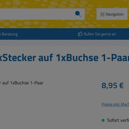
Navigation
e Beratung
Rufen Sie gerne an
xStecker auf 1xBuchse 1-Paa
Regulärer Prei
8,95 €
Preise inkl. Mw
Sofort verfü