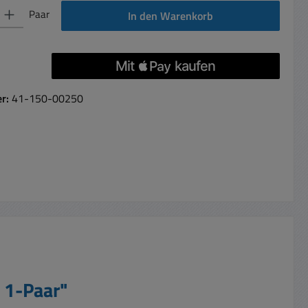
 Gib den gewünschten Wert ein oder benutze die Schaltflächen um die Anzahl 
Paar
In den Warenkorb
er:
41-150-00250
 1-Paar"