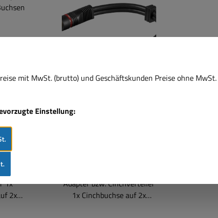
eise mit MwSt. (brutto) und Geschäftskunden Preise ohne MwSt. 
bevorzugte Einstellung:
-Adapter
Cinchadapter Y-Adapter
uf 2x
1x Buchse auf 2x Stecker
dapter
RCA-Adapter
t.
t.
RCA- bzw.
Cinch Y-Adapter RCA-
r 1x
Adapter bzw. Cinchverteiler
uf 2x
1x Cinchbuchse auf 2x
Cinchstecker Länge ca