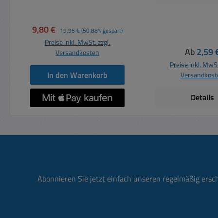
hochwertige Vollmetall
200mm doppelt g
Ausführung HIGH-END
Sehr hochwer
Cinchadapter vergoldet Y-
Ausführung Hoch
Verkaufspreis:
Regulärer Preis:
9,80 €
19,95 €
(50.88% gespart)
Adapter 1x Stecker auf 2x
doppelt geschirmt 1 Cinch
Preise inkl. MwSt. zzgl.
Buchsen Metalladapter L:
Stecker auf 2 
Regulärer
Ab
2,59 
Versandkosten
48mm Korpus: 12x24mm
Kupplung vergolde
Preise inkl. MwSt
plated )
In den Warenkorb
Versandkost
Details
Abonnieren Sie jetzt einfach unseren regelmäßig ersc