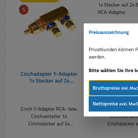
Rabatt
%
Preisauszeichnung
Privatkunden können Pr
werden.
Bitte wählen Sie Ihre 
Cinchadapter Y-Adapter
Cinchadapter Y
1x Stecker auf 2x
1x Stecker a
Buchsen Metalladapter
Buchsen RCA-A
Bruttopreise
inkl. MwS
HIGH-END
Nettopreise
exkl. MwS
Cinch Y-Adapter RCA- bzw.
Cinch Y-Adapter 
Cinchverteiler 1x
Cinchverteile
Cinchstecker auf 2x
Cinchstecker a
Cinchbuchsen Sehr
Cinchbuchsen Länge