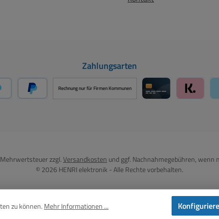
Zahlungsarten
Rechnung nur für Firmen Kommunen
PayPal
Später Bezahlen über PayPal
Kreditkarte über 
Klarna ü
l. Mehrwertsteuer zzgl.
Versandkosten
und ggf. Nachnahmegebühren, wenn n
© 2026 HENRI elektronik - Alle Rechte vorbehalten.
Konfigurier
eten zu können.
Mehr Informationen ...