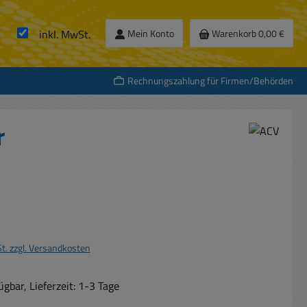
inkl. MwSt.
Mein Konto
Warenkorb
0,00 €
Rechnungszahlung für Firmen/Behörden
r
s:
St. zzgl. Versandkosten
gbar, Lieferzeit: 1-3 Tage