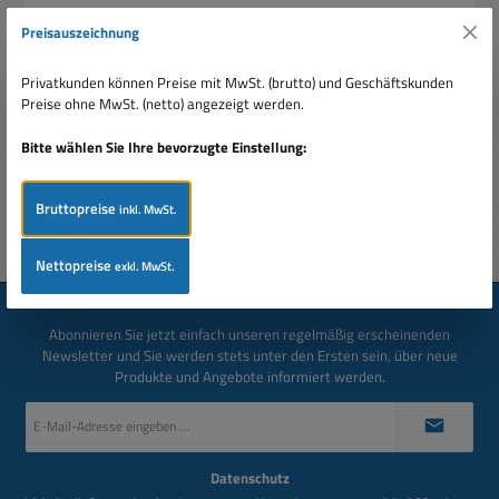
Preisauszeichnung
Beschreibung
6,3mm Klinkenadapter 2-fach 6,3mm Klinkenstecker 2x
Privatkunden können Preise mit MwSt. (brutto) und Geschäftskunden
6,3mm Klinke
Preise ohne MwSt. (netto) angezeigt werden.
Bewertungen
Bitte wählen Sie Ihre bevorzugte Einstellung:
Bruttopreise
inkl. MwSt.
Nettopreise
exkl. MwSt.
Newsletter
Abonnieren Sie jetzt einfach unseren regelmäßig erscheinenden
Newsletter und Sie werden stets unter den Ersten sein, über neue
Produkte und Angebote informiert werden.
E-
Mail-
Adresse
*
Datenschutz