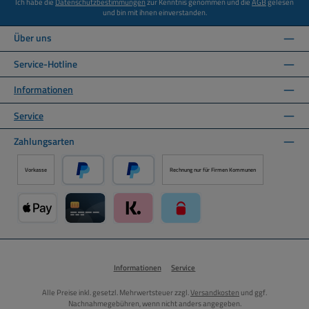
Ich habe die
Datenschutzbestimmungen
zur Kenntnis genommen und die
AGB
gelesen
und bin mit ihnen einverstanden.
Über uns
Service-Hotline
Informationen
Service
Zahlungsarten
Vorkasse
Rechnung nur für Firmen Kommunen
PayPal
Später Bezahlen über PayPal
Apple Pay über Mollie Zahlungssystem
Kreditkarte über Mollie Zahlungssystem
Klarna über Mollie Zahlungssystem
paysafecard über Mollie Zahlun
Informationen
Service
Alle Preise inkl. gesetzl. Mehrwertsteuer zzgl.
Versandkosten
und ggf.
Nachnahmegebühren, wenn nicht anders angegeben.