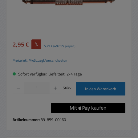
Verkaufspreis:
2,95 €
%
Regulärer Preis:
5,79 €
(49.05% gespart)
Preise inkl. MwSt. zzgl. Versandkosten
Sofort verfügbar, Lieferzeit: 2-4 Tage
Produkt Anzahl: Gib den gewünschten Wert ein oder benutze die Schaltflächen um die 
Stück
In den Warenkorb
Artikelnummer:
39-859-00160