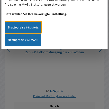
Preise ohne MwSt. (netto) angezeigt werden.
Bitte wählen Sie Ihre bevorzugte Einstellung:
Bruttopreise
inkl. MwSt.
Nettopreise
exkl. MwSt.
LAN PoE Multiroom Streaming Verstärker AMP203
2x50W 4-8ohm Ausgang bis 250-Zonen
Regulärer Preis:
Ab
624,95 €
Preise inkl. MwSt. zzgl. Versandkosten
Details