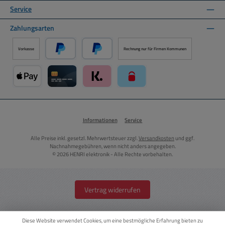
Service
Zahlungsarten
Vorkasse
Rechnung nur für Firmen Kommunen
PayPal
Später Bezahlen über PayPal
Apple Pay über Mollie Zahlungssystem
Kreditkarte über Mollie Zahlungssystem
Klarna über Mollie Zahlungssystem
paysafecard über Mollie Zahlun
Informationen
Service
Alle Preise inkl. gesetzl. Mehrwertsteuer zzgl.
Versandkosten
und ggf.
Nachnahmegebühren, wenn nicht anders angegeben.
© 2026 HENRI elektronik - Alle Rechte vorbehalten.
Vertrag widerrufen
Diese Website verwendet Cookies, um eine bestmögliche Erfahrung bieten zu