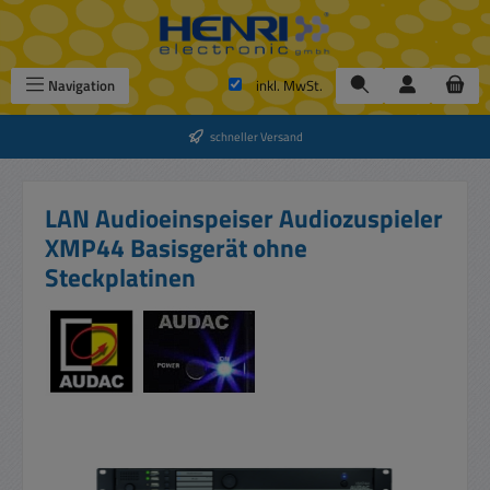
Zum Hauptinhalt springen
Navigation
inkl. MwSt.
schneller Versand
LAN Audioeinspeiser Audiozuspieler
XMP44 Basisgerät ohne
Steckplatinen
Bildergalerie überspringen