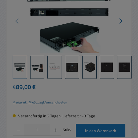
Regulärer Preis:
489,00 €
Preise inkl. MwSt. zzgl. Versandkosten
Versandfertig in 2 Tagen, Lieferzeit 1-3 Tage
Produkt Anzahl: Gib den gewünschten Wert ein oder benutze die Schaltflächen um die 
Stück
In den Warenkorb