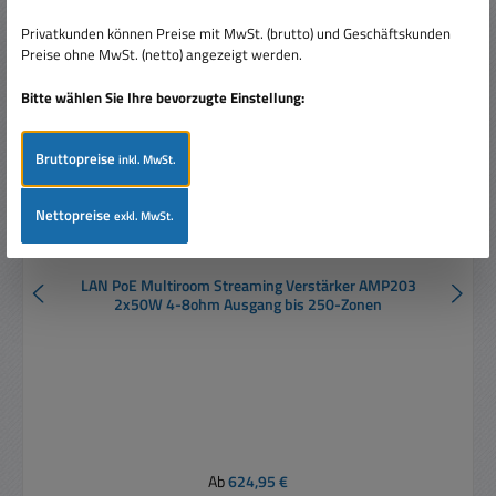
Nur 1 auf Lager!
Privatkunden können Preise mit MwSt. (brutto) und Geschäftskunden
Preise ohne MwSt. (netto) angezeigt werden.
Bitte wählen Sie Ihre bevorzugte Einstellung:
Bruttopreise
inkl. MwSt.
Nettopreise
exkl. MwSt.
LAN PoE Multiroom Streaming Verstärker AMP203
2x50W 4-8ohm Ausgang bis 250-Zonen
Regulärer Preis:
Ab
624,95 €