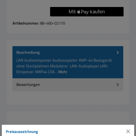
Artikelnummer:
88-460-02170
Beschreibung
LAN Audioeinspeiser Audiozuspieler XMP-44 Basisgerät
ohne Steckplatinen Modularer LAN-Audioplayer LAN-
Einspeiser XMP44 ( DA…
Mehr
Bewertungen
Produktgalerie überspringen
Zubehör
Preisauszeichnung