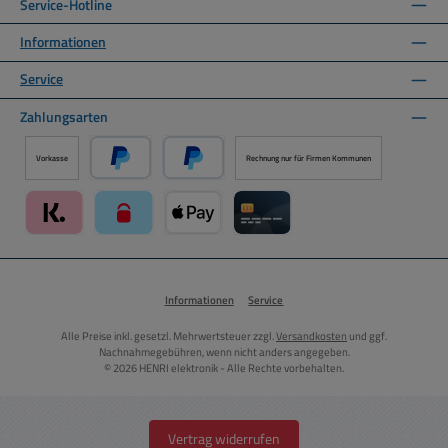
Service-Hotline
Informationen
Service
Zahlungsarten
Vorkasse
Rechnung nur für Firmen Kommunen
PayPal
Später Bezahlen über PayPal
Klarna über Mollie Zahlungssystem
paysafecard über Mollie Zahlungssystem
Apple Pay über Mollie Zahlungssystem
Kreditkarte über Mollie Zahlung
Informationen
Service
Alle Preise inkl. gesetzl. Mehrwertsteuer zzgl.
Versandkosten
und ggf.
Nachnahmegebühren, wenn nicht anders angegeben.
© 2026 HENRI elektronik - Alle Rechte vorbehalten.
Vertrag widerrufen