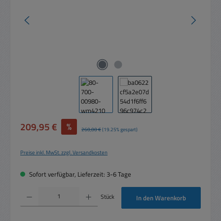
Verkaufspreis:
209,95 €
%
Regulärer Preis:
260,00 €
(19.25% gespart)
Preise inkl. MwSt. zzgl. Versandkosten
Sofort verfügbar, Lieferzeit: 3-6 Tage
Produkt Anzahl: Gib den gewünschten Wert ein oder benutze die Schaltflächen um die 
Stück
In den Warenkorb