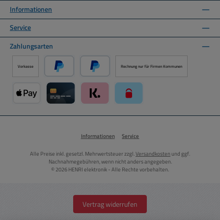
Informationen
Service
Zahlungsarten
Vorkasse
Rechnung nur für Firmen Kommunen
PayPal
Später Bezahlen über PayPal
Apple Pay über Mollie Zahlungssystem
Kreditkarte über Mollie Zahlungssystem
Klarna über Mollie Zahlungssystem
paysafecard über Mollie Zahlun
Informationen
Service
Alle Preise inkl. gesetzl. Mehrwertsteuer zzgl.
Versandkosten
und ggf.
Nachnahmegebühren, wenn nicht anders angegeben.
© 2026 HENRI elektronik - Alle Rechte vorbehalten.
Vertrag widerrufen