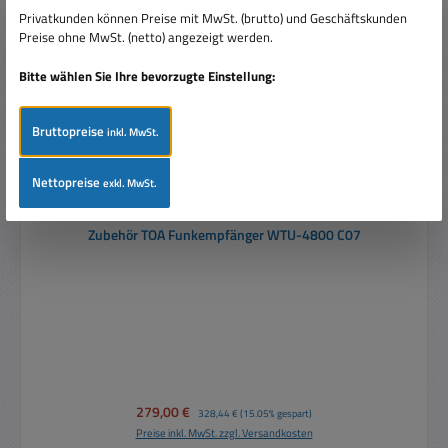
Privatkunden können Preise mit MwSt. (brutto) und Geschäftskunden
Preise ohne MwSt. (netto) angezeigt werden.
Bitte wählen Sie Ihre bevorzugte Einstellung:
Bruttopreise
inkl. MwSt.
Nettopreise
exkl. MwSt.
Zubehör TOA Funkempfänger WTU-4800 C07
Verkaufspreis:
279,00 €
Regulärer Preis:
328,44 €
(15.05% gespart)
Preise inkl. MwSt. zzgl. Versandkosten