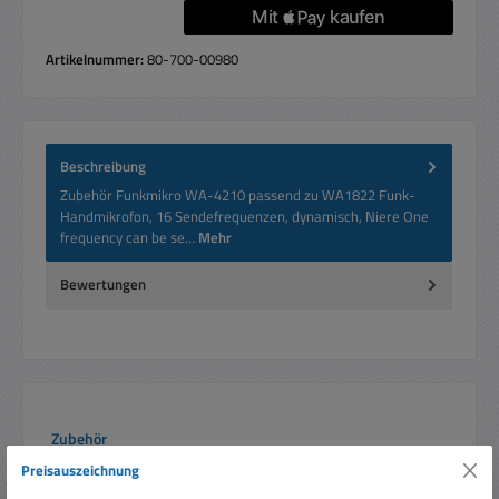
Artikelnummer:
80-700-00980
Beschreibung
Zubehör Funkmikro WA-4210 passend zu WA1822 Funk-
Handmikrofon, 16 Sendefrequenzen, dynamisch, Niere One
frequency can be se…
Mehr
Bewertungen
Produktgalerie überspringen
Zubehör
Preisauszeichnung
Rabatt
%