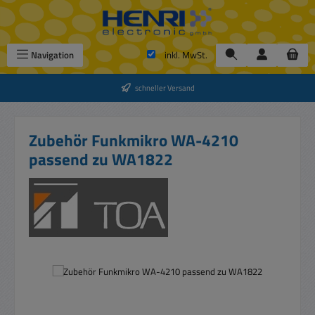
Zum Hauptinhalt springen
Navigation
inkl. MwSt.
schneller Versand
Zubehör Funkmikro WA-4210
passend zu WA1822
Bildergalerie überspringen