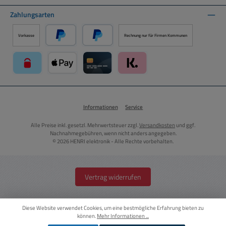
Zahlungsarten
Vorkasse
Rechnung nur für Firmen Kommunen
PayPal
Später Bezahlen über PayPal
paysafecard über Mollie Zahlungssystem
Apple Pay über Mollie Zahlungssystem
Kreditkarte über Mollie Zahlungssystem
Klarna über Mollie Zahlungssyst
Informationen
Service
Alle Preise inkl. gesetzl. Mehrwertsteuer zzgl.
Versandkosten
und ggf.
Nachnahmegebühren, wenn nicht anders angegeben.
© 2026 HENRI elektronik - Alle Rechte vorbehalten.
Vertrag widerrufen
Diese Website verwendet Cookies, um eine bestmögliche Erfahrung bieten zu
können.
Mehr Informationen ...