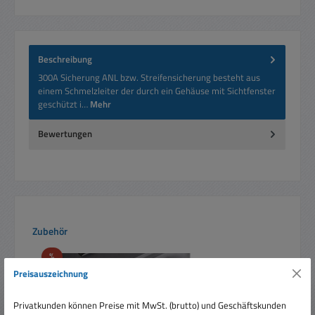
Beschreibung
300A Sicherung ANL bzw. Streifensicherung besteht aus
einem Schmelzleiter der durch ein Gehäuse mit Sichtfenster
geschützt i…
Mehr
Bewertungen
Produktgalerie überspringen
Zubehör
Rabatt
%
Preisauszeichnung
Privatkunden können Preise mit MwSt. (brutto) und Geschäftskunden