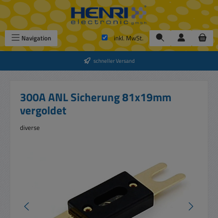
Zum Hauptinhalt springen
Navigation
inkl. MwSt.
schneller Versand
300A ANL Sicherung 81x19mm
vergoldet
diverse
Bildergalerie überspringen