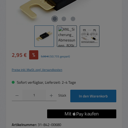
Verkaufspreis:
2,95 €
%
Regulärer Preis:
5,99 €
(50.75% gespart)
Preise inkl. MwSt. zzgl. Versandkosten
Sofort verfügbar, Lieferzeit: 2-4 Tage
Produkt Anzahl: Gib den gewünschten Wert ein oder benutze die Schaltflächen um die 
Stück
In den Warenkorb
Artikelnummer:
31-842-00680