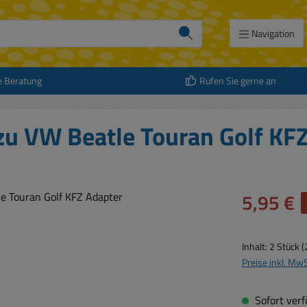
Navigation
e Beratung
Rufen Sie gerne an
zu VW Beatle Touran Golf KF
Verkaufspreis:
5,95 €
Inhalt:
2 Stück
(
Preise inkl. Mw
Sofort verfü