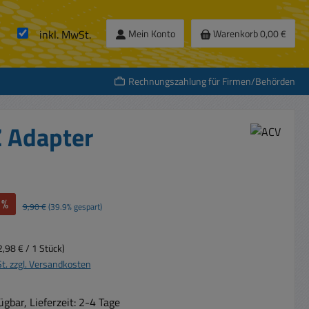
inkl. MwSt.
Mein Konto
Warenkorb
0,00 €
Rechnungszahlung für Firmen/Behörden
Z Adapter
%
Regulärer Preis:
9,90 €
(39.9% gespart)
2,98 € / 1 Stück)
St. zzgl. Versandkosten
gbar, Lieferzeit: 2-4 Tage