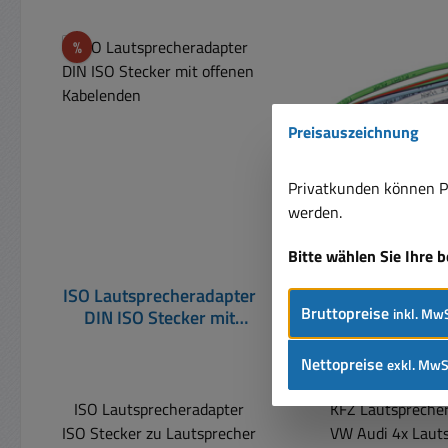
Produktgalerie überspringen
Rabatt
%
Preisauszeichnung
Privatkunden können Pr
werden.
Bitte wählen Sie Ihre 
ISO Lautsprecheradapter
KFZ
Bruttopreise
inkl. MwS
DIN ISO Stecker mit
Lautsprecherad
offenen Kabelenden
Audi 4x LS DI
Adapterka
Nettopreise
exkl. MwS
ISO Lautsprecheradapter
KFZ Lautspreche
ISO Stecker zu Lautsprecher
VW Audi 4x Laut