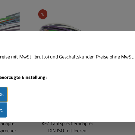
Rabatt
%
eise mit MwSt. (brutto) und Geschäftskunden Preise ohne MwSt. 
bevorzugte Einstellung:
Autoradio
t.
apter VW
Lautsprecheradapter
N ISO
DIN ISO Kupplung
bel
t.
radapter
KFZ Lautsprecheradapter
sprecher
DIN ISO mit leeren