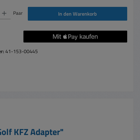
 Gib den gewünschten Wert ein oder benutze die Schaltflächen um die Anzahl 
Paar
In den Warenkorb
er:
41-153-00445
olf KFZ Adapter"