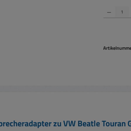
Produkt Anzahl:
Artikelnumm
precheradapter zu VW Beatle Touran G