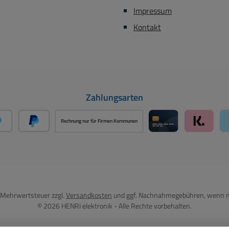
Impressum
Kontakt
Zahlungsarten
Rechnung nur für Firmen Kommunen
PayPal
Später Bezahlen über PayPal
Kreditkarte über 
Klarna ü
l. Mehrwertsteuer zzgl.
Versandkosten
und ggf. Nachnahmegebühren, wenn n
© 2026 HENRI elektronik - Alle Rechte vorbehalten.