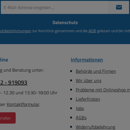
E-
153-00001 =
Mail-
Antennenadapter neue auf
Adresse
alte Norm Bst Nr. 41-153-
Datenschutz
*
00002 = Antennenadapter
utzbestimmungen
zur Kenntnis genommen und die
AGB
gelesen und bin mit
alte auf neue Norm
line
Informationen
g und Beratung unter:
Behörde und Firmen
Wir über uns
62 - 919093
Probleme mit Onlineshop 
 - 12.30 und 13:30-18:00 Uhr
Lieferfristen
ser
Kontaktformular
.
Jobs
AGBs
rrufen
Widerrufsbelehrung