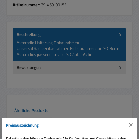
Artikelnummer:
39-450-00152
Beschreibung
Autoradio Halterung Einbaurahmen
Universal Radioeinbaurahmen Einbaurahmen für ISO Norm
Autoradios passend für alle ISO Aut…
Mehr
Bewertungen
Produktgalerie überspringen
Ähnliche Produkte
Nur 10 auf Lager!
Preisauszeichnung
Rabatt
%
Privatkunden können Preise mit MwSt. (brutto) und Geschäftskunden