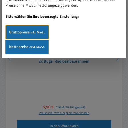
Preise ohne MwSt. (netto) angezeigt werden.
Bitte wählen Sie Ihre bevorzugte Einstellung:
Bruttopreise
inkl. MwSt.
Nettopreise
exkl. MwSt.
Autoradio Einbaurahmen Universal Schacht Metall mit
2x Bügel Radioeinbaurahmen
Verkaufspreis:
5,90 €
Regulärer Preis:
7,99 €
(26.16% gespart)
Preise inkl. MwSt. zzgl. Versandkosten
In den Warenkorb