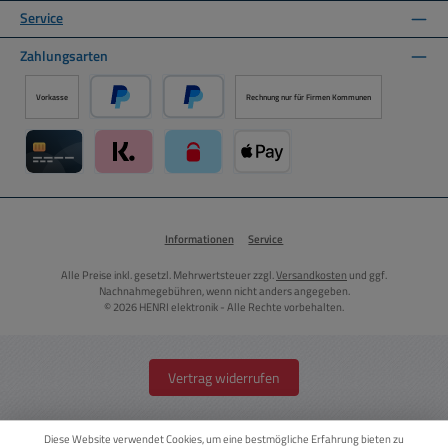
Service
Zahlungsarten
Vorkasse
Rechnung nur für Firmen Kommunen
PayPal
Später Bezahlen über PayPal
Kreditkarte über Mollie Zahlungssystem
Klarna über Mollie Zahlungssystem
paysafecard über Mollie Zahlungssystem
Apple Pay über Mollie Zahlungs
Informationen
Service
Alle Preise inkl. gesetzl. Mehrwertsteuer zzgl.
Versandkosten
und ggf.
Nachnahmegebühren, wenn nicht anders angegeben.
© 2026 HENRI elektronik - Alle Rechte vorbehalten.
Vertrag widerrufen
Diese Website verwendet Cookies, um eine bestmögliche Erfahrung bieten zu