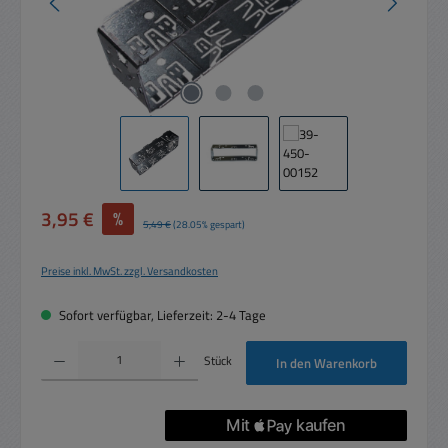
Verkaufspreis:
3,95 €
%
Regulärer Preis:
5,49 €
(28.05% gespart)
Preise inkl. MwSt. zzgl. Versandkosten
Sofort verfügbar, Lieferzeit: 2-4 Tage
Produkt Anzahl: Gib den gewünschten Wert ein oder benutze die Schaltflächen um die 
Stück
In den Warenkorb