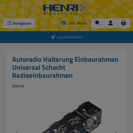
Zum Hauptinhalt springen
Navigation
inkl. MwSt.
schneller Versand
Autoradio Halterung Einbaurahmen
Universal Schacht
Radioeinbaurahmen
diverse
Bildergalerie überspringen