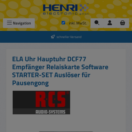
Zum Hauptinhalt springen
Navigation
inkl. MwSt.
schneller Versand
ELA Uhr Hauptuhr DCF77
Empfänger Relaiskarte Software
STARTER-SET Auslöser für
Pausengong
Bildergalerie überspringen