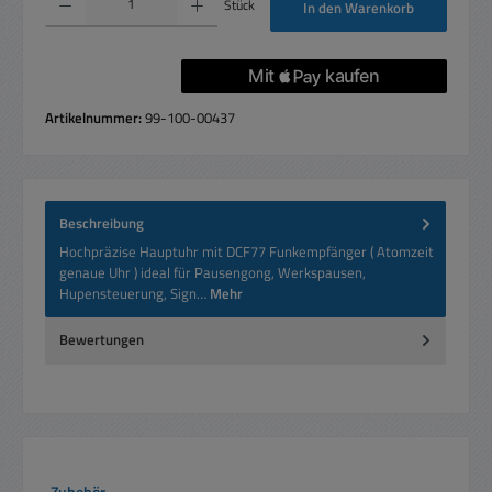
Stück
In den Warenkorb
Artikelnummer:
99-100-00437
Beschreibung
Hochpräzise Hauptuhr mit DCF77 Funkempfänger ( Atomzeit
genaue Uhr ) ideal für Pausengong, Werkspausen,
Hupensteuerung, Sign…
Mehr
Bewertungen
Produktgalerie überspringen
Zubehör