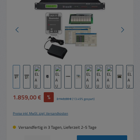
Verkaufspreis:
1.859,00 €
%
Regulärer Preis:
2.149,00 €
(13.49% gespart)
Preise inkl. MwSt. zzgl. Versandkosten
Versandfertig in 3 Tagen, Lieferzeit 2-5 Tage
Produkt Anzahl: Gib den gewünschten Wert ein oder benutze die Schaltflächen um die 