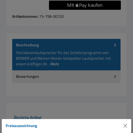
Artikelnummer:
73-758-00720
Beschreibung
Steckdosenlautsprecher für das Schalterprogramm von
BERKER und Merten Kleiner kompakter Lautsprecher mit
einem kräftigen Br…
Mehr
Bewertungen
Produktgalerie überspringen
Ähnliche Artikel
Preisauszeichnung
Rabatt
%