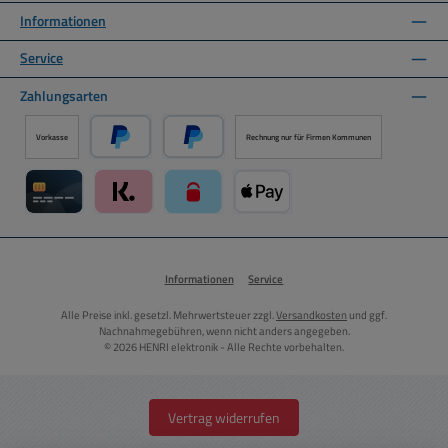
Informationen
Service
Zahlungsarten
Vorkasse
Rechnung nur für Firmen Kommunen
PayPal
Später Bezahlen über PayPal
Kreditkarte über Mollie Zahlungssystem
Klarna über Mollie Zahlungssystem
paysafecard über Mollie Zahlungssystem
Apple Pay über Mollie Zahlungs
Informationen
Service
Alle Preise inkl. gesetzl. Mehrwertsteuer zzgl.
Versandkosten
und ggf.
Nachnahmegebühren, wenn nicht anders angegeben.
© 2026 HENRI elektronik - Alle Rechte vorbehalten.
Vertrag widerrufen