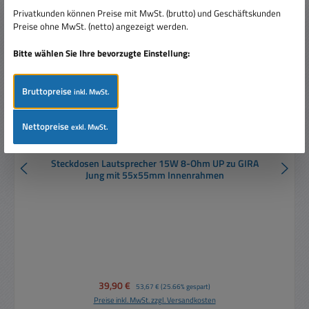
Privatkunden können Preise mit MwSt. (brutto) und Geschäftskunden
Preise ohne MwSt. (netto) angezeigt werden.
Bitte wählen Sie Ihre bevorzugte Einstellung:
Bruttopreise
inkl. MwSt.
Nettopreise
exkl. MwSt.
Steckdosen Lautsprecher 15W 8-Ohm UP zu GIRA
Jung mit 55x55mm Innenrahmen
Verkaufspreis:
39,90 €
Regulärer Preis:
53,67 €
(25.66% gespart)
Preise inkl. MwSt. zzgl. Versandkosten