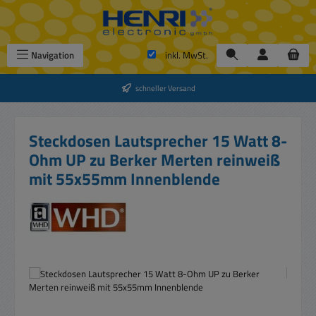
Zum Hauptinhalt springen
Navigation
inkl. MwSt.
schneller Versand
Steckdosen Lautsprecher 15 Watt 8-
Ohm UP zu Berker Merten reinweiß
mit 55x55mm Innenblende
Bildergalerie überspringen