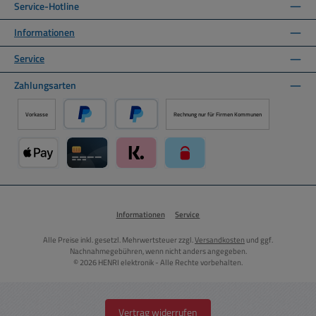
Service-Hotline
Informationen
Service
Zahlungsarten
Vorkasse
Rechnung nur für Firmen Kommunen
PayPal
Später Bezahlen über PayPal
Apple Pay über Mollie Zahlungssystem
Kreditkarte über Mollie Zahlungssystem
Klarna über Mollie Zahlungssystem
paysafecard über Mollie Zahlun
Informationen
Service
Alle Preise inkl. gesetzl. Mehrwertsteuer zzgl.
Versandkosten
und ggf.
Nachnahmegebühren, wenn nicht anders angegeben.
© 2026 HENRI elektronik - Alle Rechte vorbehalten.
Vertrag widerrufen