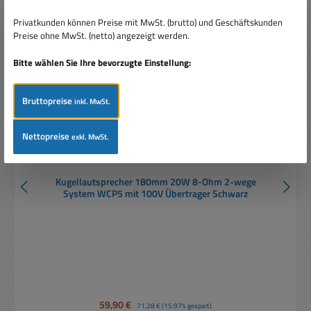
Rabatt
%
Privatkunden können Preise mit MwSt. (brutto) und Geschäftskunden
Preise ohne MwSt. (netto) angezeigt werden.
Bitte wählen Sie Ihre bevorzugte Einstellung:
Bruttopreise
inkl. MwSt.
Nettopreise
exkl. MwSt.
Kugellautsprecher 180mm 20W 8-Ohm 2-wege
System WCP5 mit 100V Übertrager Schwarz
Verkaufspreis:
59,90 €
Regulärer Preis:
71,28 €
(15.97% gespart)