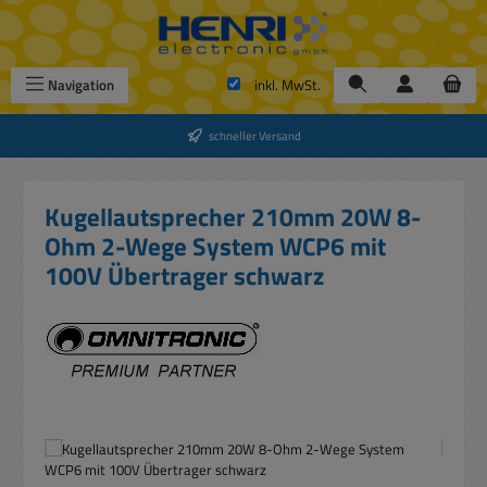
Zum Hauptinhalt springen
Navigation
inkl. MwSt.
schneller Versand
Kugellautsprecher 210mm 20W 8-
Ohm 2-Wege System WCP6 mit
100V Übertrager schwarz
Bildergalerie überspringen