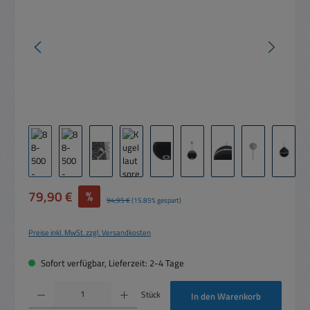
Verkaufspreis:
79,90 €
%
Regulärer Preis:
94,95 €
(15.85% gespart)
Preise inkl. MwSt. zzgl. Versandkosten
Sofort verfügbar, Lieferzeit: 2-4 Tage
Produkt Anzahl: Gib den gewünschten Wert ein oder benutze die Schaltflächen um die 
Stück
In den Warenkorb