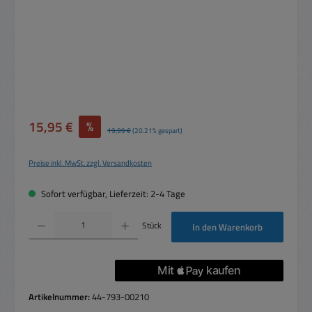
Verkaufspreis:
15,95 €
%
Regulärer Preis:
19,99 €
(20.21% gespart)
Preise inkl. MwSt. zzgl. Versandkosten
Sofort verfügbar, Lieferzeit: 2-4 Tage
Produkt Anzahl: Gib den gewünschten Wert ein oder benutze die Schaltflächen um die 
Stück
In den Warenkorb
Artikelnummer:
44-793-00210