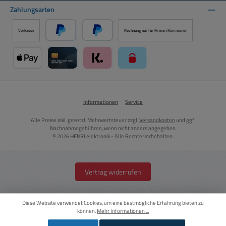
Zahlungsarten
Vorkasse
Rechnung nur für Firmen Kommunen
PayPal
Später Bezahlen über PayPal
Apple Pay über Mollie Zahlungssystem
Kreditkarte über Mollie Zahlungssystem
Klarna über Mollie Zahlungssystem
paysafecard über Mollie Zahlun
Informationen
Service
Alle Preise inkl. gesetzl. Mehrwertsteuer zzgl.
Versandkosten
und ggf.
Nachnahmegebühren, wenn nicht anders angegeben.
© 2026 HENRI elektronik - Alle Rechte vorbehalten.
Vertrag widerrufen
Diese Website verwendet Cookies, um eine bestmögliche Erfahrung bieten zu
können.
Mehr Informationen ...