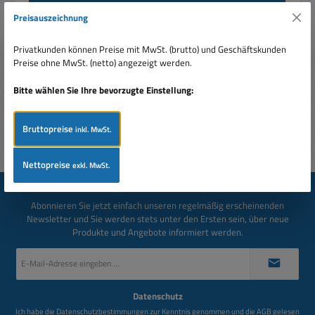
Beschreibung
Preisauszeichnung
Schutzecke Metallecke grosse Ausführung mit 3 Schenkel je
80mm Metallschutzecke für den Boxenbau oder
Privatkunden können Preise mit MwSt. (brutto) und Geschäftskunden
Transportbehälter et…
Mehr
Preise ohne MwSt. (netto) angezeigt werden.
Bewertungen
Bitte wählen Sie Ihre bevorzugte Einstellung:
Bruttopreise
inkl. MwSt.
Nettopreise
exkl. MwSt.
Newsletter
Abonnieren Sie jetzt einfach unseren regelmäßig erscheinenden
Newsletter und Sie werden stets unter den Ersten sein, über neue
Produkte und Angebote informiert werden.
E-
Mail-
Adresse
*
Datenschutz
Ich habe die
Datenschutzbestimmungen
zur Kenntnis genommen und die
AGB
gelesen