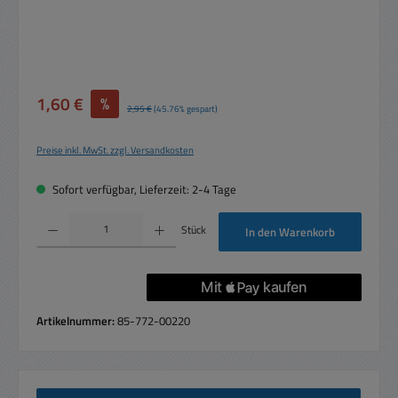
Verkaufspreis:
1,60 €
%
Regulärer Preis:
2,95 €
(45.76% gespart)
Preise inkl. MwSt. zzgl. Versandkosten
Sofort verfügbar, Lieferzeit: 2-4 Tage
Produkt Anzahl: Gib den gewünschten Wert ein oder benutze die Schaltflächen um die 
Stück
In den Warenkorb
Artikelnummer:
85-772-00220