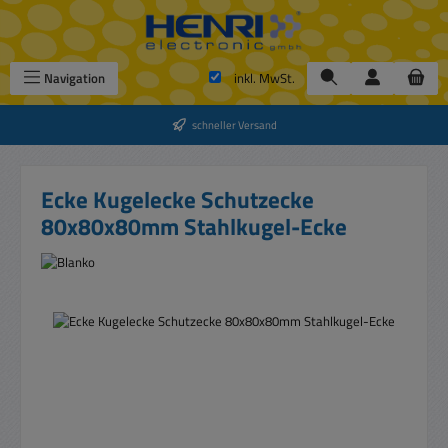
Zum Hauptinhalt springen
Navigation
inkl. MwSt.
schneller Versand
Ecke Kugelecke Schutzecke
80x80x80mm Stahlkugel-Ecke
Bildergalerie überspringen