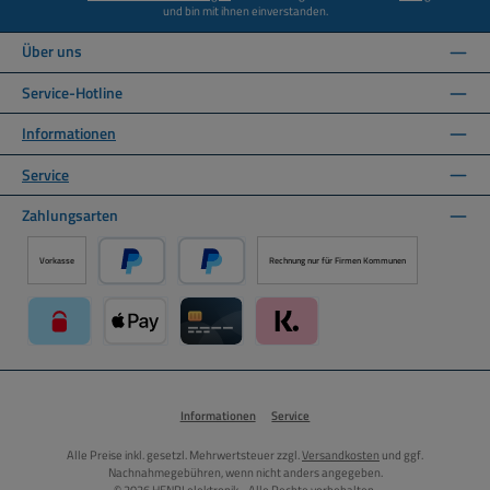
und bin mit ihnen einverstanden.
Über uns
Service-Hotline
Informationen
Service
Zahlungsarten
Vorkasse
Rechnung nur für Firmen Kommunen
PayPal
Später Bezahlen über PayPal
paysafecard über Mollie Zahlungssystem
Apple Pay über Mollie Zahlungssystem
Kreditkarte über Mollie Zahlungssystem
Klarna über Mollie Zahlungssyst
Informationen
Service
Alle Preise inkl. gesetzl. Mehrwertsteuer zzgl.
Versandkosten
und ggf.
Nachnahmegebühren, wenn nicht anders angegeben.
© 2026 HENRI elektronik - Alle Rechte vorbehalten.