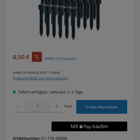
Verkaufspreis:
8,50 €
%
Regulärer Preis:
9,73 €
(12.64% gespart)
Inhalt:
24 Stück
(0,35 € / 1 Stück)
Preise inkl. MwSt. zzgl. Versandkosten
Sofort verfügbar, Lieferzeit: 2-4 Tage
Produkt Anzahl: Gib den gewünschten Wert ein oder benutze die Schaltflächen um die 
Pack
In den Warenkorb
Artikelnummer:
51-710-00090