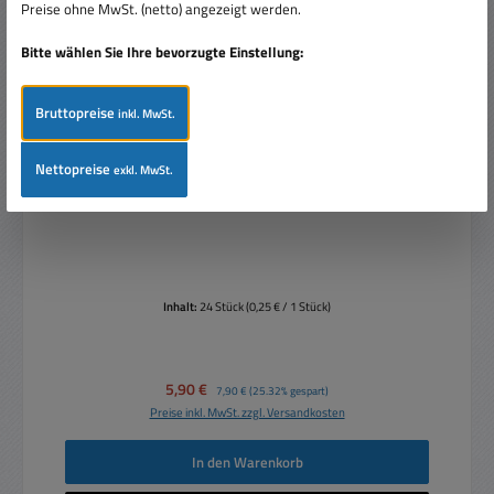
Preise ohne MwSt. (netto) angezeigt werden.
Bitte wählen Sie Ihre bevorzugte Einstellung:
Bruttopreise
inkl. MwSt.
Nettopreise
exkl. MwSt.
Schraube Holzschrauben 4x20mm 24er Pack
Inhalt:
24 Stück
(0,25 € / 1 Stück)
Verkaufspreis:
5,90 €
Regulärer Preis:
7,90 €
(25.32% gespart)
Preise inkl. MwSt. zzgl. Versandkosten
In den Warenkorb