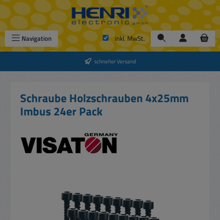
Zum Hauptinhalt springen
Navigation
inkl. MwSt.
schneller Versand
Schraube Holzschrauben 4x25mm
Imbus 24er Pack
Bildergalerie überspringen