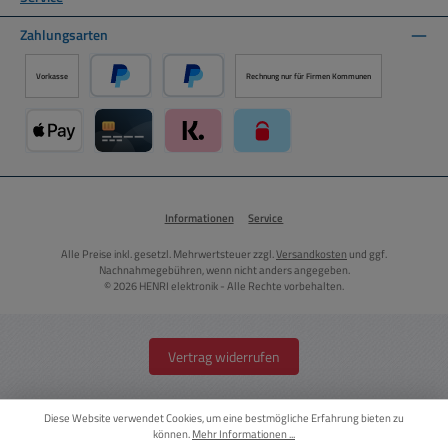
Zahlungsarten
Vorkasse
Rechnung nur für Firmen Kommunen
PayPal
Später Bezahlen über PayPal
Apple Pay über Mollie Zahlungssystem
Kreditkarte über Mollie Zahlungssystem
Klarna über Mollie Zahlungssystem
paysafecard über Mollie Zahlun
Informationen
Service
Alle Preise inkl. gesetzl. Mehrwertsteuer zzgl.
Versandkosten
und ggf.
Nachnahmegebühren, wenn nicht anders angegeben.
© 2026 HENRI elektronik - Alle Rechte vorbehalten.
Vertrag widerrufen
Diese Website verwendet Cookies, um eine bestmögliche Erfahrung bieten zu
können.
Mehr Informationen ...