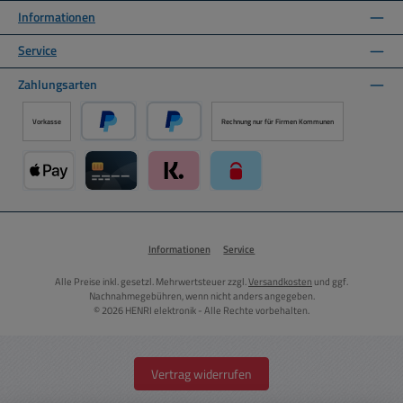
Informationen
Service
Zahlungsarten
Vorkasse
Rechnung nur für Firmen Kommunen
PayPal
Später Bezahlen über PayPal
Apple Pay über Mollie Zahlungssystem
Kreditkarte über Mollie Zahlungssystem
Klarna über Mollie Zahlungssystem
paysafecard über Mollie Zahlun
Informationen
Service
Alle Preise inkl. gesetzl. Mehrwertsteuer zzgl.
Versandkosten
und ggf.
Nachnahmegebühren, wenn nicht anders angegeben.
© 2026 HENRI elektronik - Alle Rechte vorbehalten.
Vertrag widerrufen