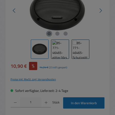
Verkaufspreis:
10,90 €
%
Regulärer Preis:
14,24 €
(23.46% gespart)
Preise inkl. MwSt. zzgl. Versandkosten
Sofort verfügbar, Lieferzeit: 2-4 Tage
Produkt Anzahl: Gib den gewünschten Wert ein oder benutze die Schaltflächen um die 
Stück
In den Warenkorb