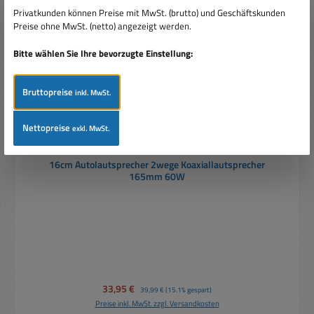
Privatkunden können Preise mit MwSt. (brutto) und Geschäftskunden
Preise ohne MwSt. (netto) angezeigt werden.
Bitte wählen Sie Ihre bevorzugte Einstellung:
Bruttopreise
inkl. MwSt.
Nettopreise
exkl. MwSt.
16cm Autolautsprecher 2wege Koaxiallautsprecher
165mm 60W
Verkaufspreis:
33,95 €
Regulärer Preis:
39,99 €
(15.1% gespart)
Preise inkl. MwSt. zzgl. Versandkosten