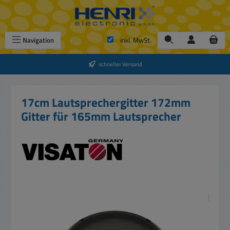
Zum Hauptinhalt springen
Navigation
inkl. MwSt.
schneller Versand
17cm Lautsprechergitter 172mm
Gitter für 165mm Lautsprecher
Bildergalerie überspringen