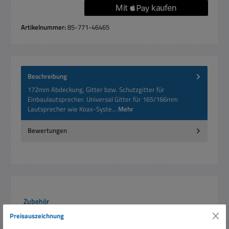
Artikelnummer:
85-771-46465
Beschreibung
172mm Abdeckung, Gitter bzw. Schutzgitter für
Einbaulautsprecher. Universal Gitter für 165/166mm
Lautsprecher wie Koax-Syste…
Mehr
Bewertungen
Produktgalerie überspringen
Zubehör
Preisauszeichnung
Rabatt
%