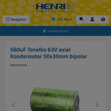
Zum Hauptinhalt springen
Navigation
inkl. MwSt.
schneller Versand
560uF Tonelko 63V axial
Kondensator 50x30mm bipolar
Intertechnik
Bildergalerie überspringen