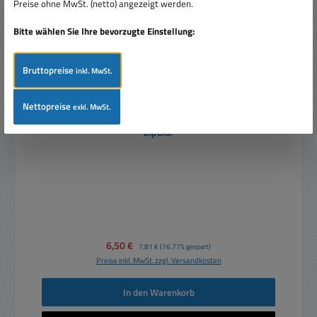
Preise ohne MwSt. (netto) angezeigt werden.
Bitte wählen Sie Ihre bevorzugte Einstellung:
Bruttopreise
inkl. MwSt.
Nettopreise
exkl. MwSt.
470uF Tonelko 63V axial Kondensator 25x37mm
bipolar
Verkaufspreis:
6,50 €
Regulärer Preis:
7,81 €
(16.77% gespart)
Preise inkl. MwSt. zzgl. Versandkosten
In den Warenkorb