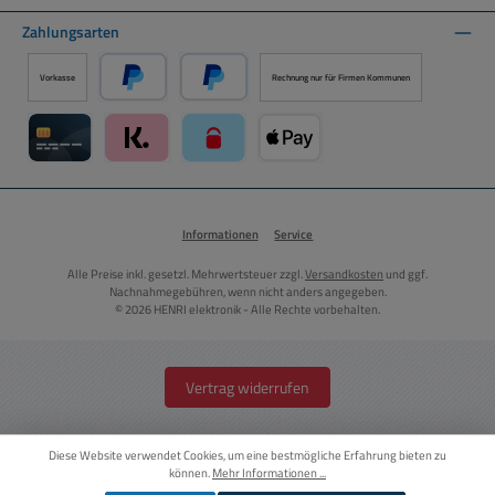
Zahlungsarten
Vorkasse
Rechnung nur für Firmen Kommunen
PayPal
Später Bezahlen über PayPal
Kreditkarte über Mollie Zahlungssystem
Klarna über Mollie Zahlungssystem
paysafecard über Mollie Zahlungssystem
Apple Pay über Mollie Zahlungs
Informationen
Service
Alle Preise inkl. gesetzl. Mehrwertsteuer zzgl.
Versandkosten
und ggf.
Nachnahmegebühren, wenn nicht anders angegeben.
© 2026 HENRI elektronik - Alle Rechte vorbehalten.
Vertrag widerrufen
Diese Website verwendet Cookies, um eine bestmögliche Erfahrung bieten zu
können.
Mehr Informationen ...