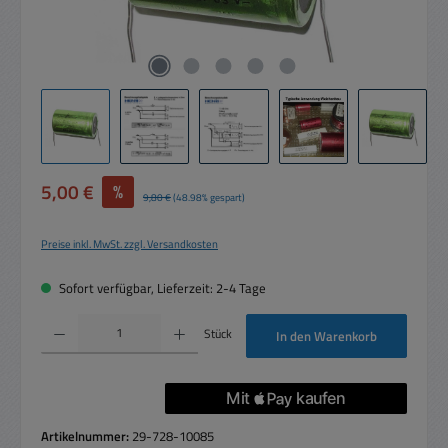
Verkaufspreis:
5,00 €
%
Regulärer Preis:
9,80 €
(48.98% gespart)
Preise inkl. MwSt. zzgl. Versandkosten
Sofort verfügbar, Lieferzeit: 2-4 Tage
Produkt Anzahl: Gib den gewünschten Wert ein oder benutze die Schaltflächen um die 
Stück
In den Warenkorb
Artikelnummer:
29-728-10085