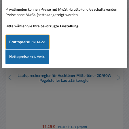
Rabatt
%
Privatkunden können Preise mit MwSt. (brutto) und Geschäftskunden
Neu
Preise ohne MwSt. (netto) angezeigt werden.
Bitte wählen Sie Ihre bevorzugte Einstellung:
Bruttopreise
inkl. MwSt.
Nettopreise
exkl. MwSt.
Lautsprecherregler für Hochtöner Mitteltöner 20/60W
Pegelsteller Lautstärkeregler
Verkaufspreis:
17,25 €
Regulärer Preis:
19,58 €
(11.9% gespart)