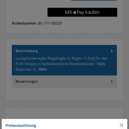
Artikelnummer:
85-777-00220
Beschreibung
Lautsprecherregler Pegelregler (L-Regler /L-Pad) für den
Profi-Einsatz in hochbelastbaren Kombinationen, 100W
Dauerlast. R…
Mehr
Bewertungen
Produktgalerie überspringen
Ähnliche Artikel
Preisauszeichnung