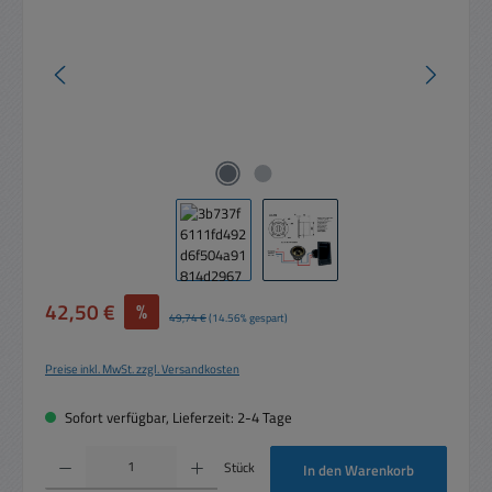
Verkaufspreis:
42,50 €
%
Regulärer Preis:
49,74 €
(14.56% gespart)
Preise inkl. MwSt. zzgl. Versandkosten
Sofort verfügbar, Lieferzeit: 2-4 Tage
Produkt Anzahl: Gib den gewünschten Wert ein oder benutze die Schaltflächen um die 
Stück
In den Warenkorb