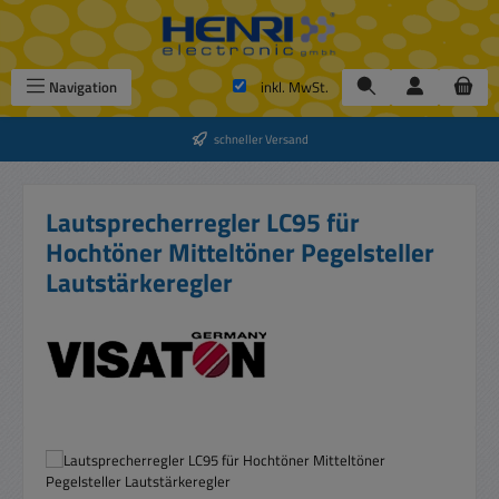
Zum Hauptinhalt springen
Navigation
inkl. MwSt.
schneller Versand
Lautsprecherregler LC95 für
Hochtöner Mitteltöner Pegelsteller
Lautstärkeregler
Bildergalerie überspringen