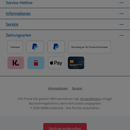
Service-Hotline
Informationen
Service
Zahlungsarten
Vorkasse
Rechnung nur für Firmen Kommunen
PayPal
Später Bezahlen über PayPal
Klarna über Mollie Zahlungssystem
paysafecard über Mollie Zahlungssystem
Apple Pay über Mollie Zahlungssystem
Kreditkarte über Mollie Zahlung
Informationen
Service
Alle Preise inkl. gesetzl. Mehrwertsteuer zzgl.
Versandkosten
und ggf.
Nachnahmegebühren, wenn nicht anders angegeben.
© 2026 HENRI elektronik - Alle Rechte vorbehalten.
Vertrag widerrufen