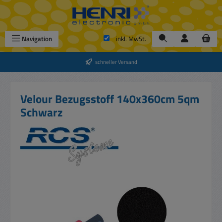
Zum Hauptinhalt springen
Navigation
inkl. MwSt.
schneller Versand
Velour Bezugsstoff 140x360cm 5qm
Schwarz
Bildergalerie überspringen