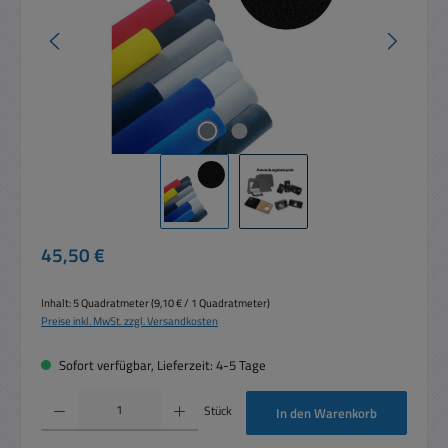
Regulärer Preis:
45,50 €
Inhalt:
5 Quadratmeter
(9,10 € / 1 Quadratmeter)
Preise inkl. MwSt. zzgl. Versandkosten
Sofort verfügbar, Lieferzeit: 4-5 Tage
Produkt Anzahl: Gib den gewünschten Wert ein oder benutze die Schaltflächen um die 
Stück
In den Warenkorb