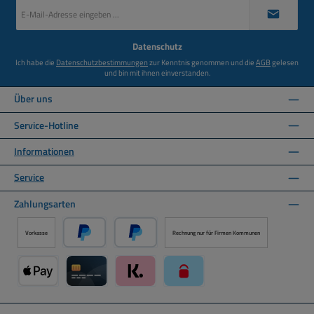
E-
Mail-
Adresse
*
Datenschutz
Ich habe die
Datenschutzbestimmungen
zur Kenntnis genommen und die
AGB
gelesen
und bin mit ihnen einverstanden.
Über uns
Service-Hotline
Informationen
Service
Zahlungsarten
Vorkasse
Rechnung nur für Firmen Kommunen
PayPal
Später Bezahlen über PayPal
Apple Pay über Mollie Zahlungssystem
Kreditkarte über Mollie Zahlungssystem
Klarna über Mollie Zahlungssystem
paysafecard über Mollie Zahlun