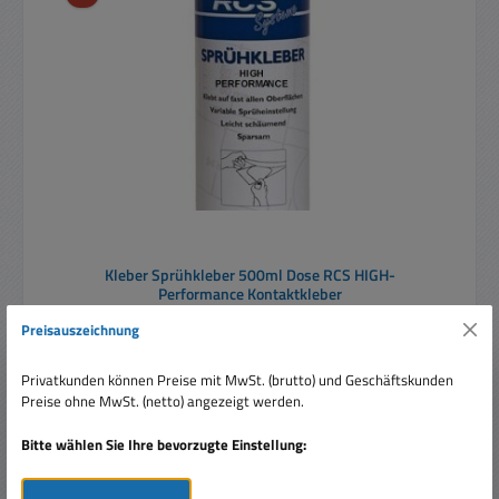
Kleber Sprühkleber 500ml Dose RCS HIGH-
Performance Kontaktkleber
Preisauszeichnung
Privatkunden können Preise mit MwSt. (brutto) und Geschäftskunden
Inhalt:
0.5 Liter
(25,90 € / 1 Liter)
Preise ohne MwSt. (netto) angezeigt werden.
Bitte wählen Sie Ihre bevorzugte Einstellung:
Verkaufspreis:
12,95 €
Regulärer Preis:
18,95 €
(31.66% gespart)
Preise inkl. MwSt. zzgl. Versandkosten