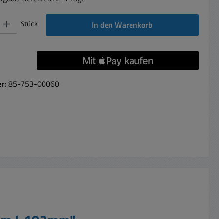
 Gib den gewünschten Wert ein oder benutze die Schaltflächen um die Anzahl 
Stück
In den Warenkorb
er:
85-753-00060