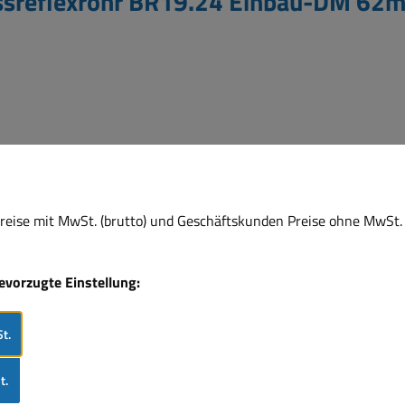
ssreflexrohr BR19.24 Einbau-DM 6
eise mit MwSt. (brutto) und Geschäftskunden Preise ohne MwSt. 
bevorzugte Einstellung:
t.
t.