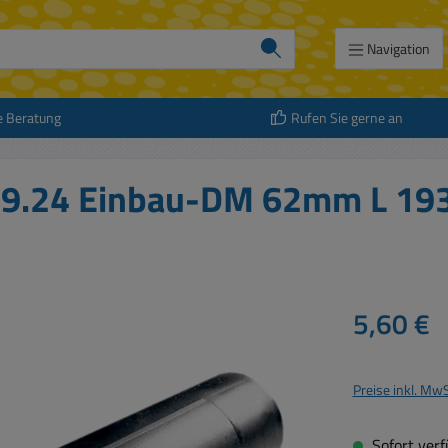
Navigation
e Beratung
Rufen Sie gerne an
19.24 Einbau-DM 62mm L 1
Regulärer Prei
5,60 €
Preise inkl. Mw
Sofort verfü