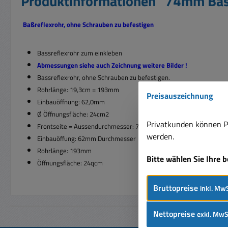
Produktinformationen "74mm Ba
Baßreflexrohr, ohne Schrauben zu befestigen
Bassreflexrohr zum einkleben
Abmessungen siehe auch Zeichnung weitere Bilder !
Bassreflexrohr, ohne Schrauben zu befestigen.
Rohrlänge: 19,3cm = 193mm
Preisauszeichnung
Einbauöffnung: 62,0mm
Ø Öffnungsfläche: 24cm2
Privatkunden können Pr
Frontseite = Aussendurchmesser: 74,0mm
werden.
Einbauöffung: 62mm Durchmesser
Rohrlänge: 193mm
Bitte wählen Sie Ihre 
Öffnungsfläche: 24qcm
Bruttopreise
inkl. MwS
Nettopreise
exkl. MwS