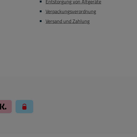
Entstorgung von Altgeräte
Verpackungsverordnung
Versand und Zahlung
llie Zahlungssystem
rte über Mollie Zahlungssystem
Klarna über Mollie Zahlungssystem
paysafecard über Mollie Zahlungssystem