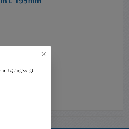
2mm L 193mm"
(netto) angezeigt