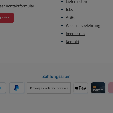
Lieferfristen
ser
Kontaktformular
.
Jobs
AGBs
rrufen
Widerrufsbelehrung
Impressum
Kontakt
Zahlungsarten
Rechnung nur für Firmen Kommunen
PayPal
Später Bezahlen über PayPal
Apple Pay über Mo
Kreditka