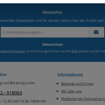
Newsletter
heinenden Newsletter und Sie werden stets unter den Ersten sei
E-
Mail-
Adresse
Datenschutz
*
utzbestimmungen
zur Kenntnis genommen und die
AGB
gelesen und bin mit
line
Informationen
g und Beratung unter:
Behörde und Firmen
Wir über uns
62 - 919093
Probleme mit Onlineshop 
 - 12.30 und 13:30-18:00 Uhr