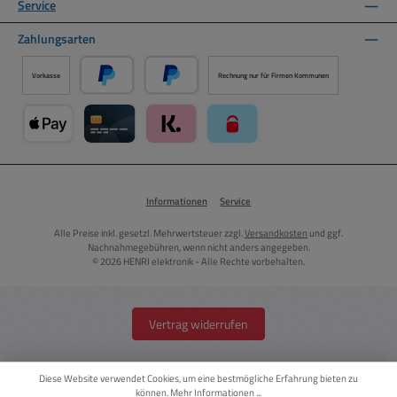
Service
Zahlungsarten
Vorkasse
Rechnung nur für Firmen Kommunen
PayPal
Später Bezahlen über PayPal
Apple Pay über Mollie Zahlungssystem
Kreditkarte über Mollie Zahlungssystem
Klarna über Mollie Zahlungssystem
paysafecard über Mollie Zahlun
Informationen
Service
Alle Preise inkl. gesetzl. Mehrwertsteuer zzgl.
Versandkosten
und ggf.
Nachnahmegebühren, wenn nicht anders angegeben.
© 2026 HENRI elektronik - Alle Rechte vorbehalten.
Vertrag widerrufen
Diese Website verwendet Cookies, um eine bestmögliche Erfahrung bieten zu
können.
Mehr Informationen ...