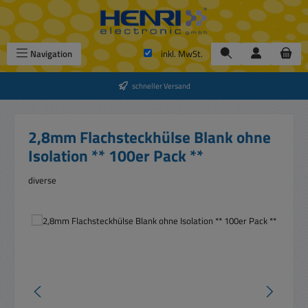
Zum Hauptinhalt springen
Navigation
inkl. MwSt.
schneller Versand
2,8mm Flachsteckhülse Blank ohne
Isolation ** 100er Pack **
diverse
Bildergalerie überspringen