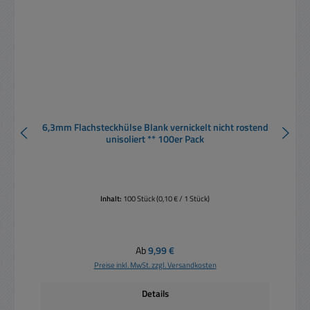
6,3mm Flachsteckhülse Blank vernickelt nicht rostend
unisoliert ** 100er Pack
Inhalt:
100 Stück
(0,10 € / 1 Stück)
Regulärer Preis:
Ab
9,99 €
Preise inkl. MwSt. zzgl. Versandkosten
Details