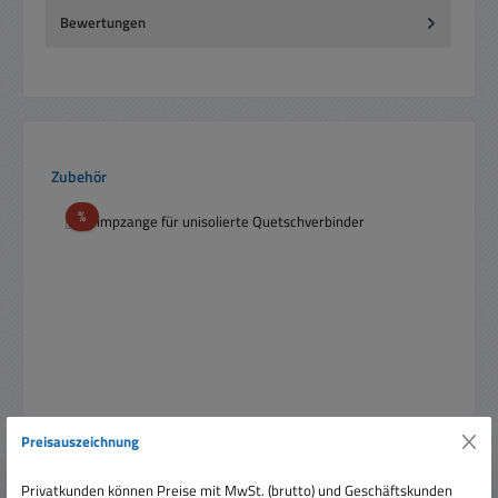
Bewertungen
Produktgalerie überspringen
Zubehör
Rabatt
%
Preisauszeichnung
Privatkunden können Preise mit MwSt. (brutto) und Geschäftskunden
Crimpzange für unisolierte Quetschverbinder