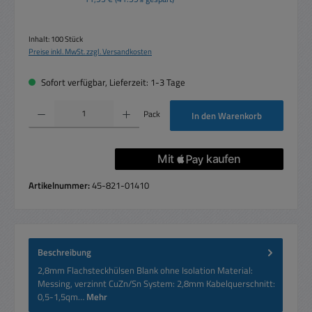
Inhalt:
100 Stück
Preise inkl. MwSt. zzgl. Versandkosten
Sofort verfügbar, Lieferzeit: 1-3 Tage
Produkt Anzahl: Gib den gewünschten Wert ein oder benutze die Schaltflächen um die 
Pack
In den Warenkorb
Artikelnummer:
45-821-01410
Beschreibung
2,8mm Flachsteckhülsen Blank ohne Isolation Material:
Messing, verzinnt CuZn/Sn System: 2,8mm Kabelquerschnitt:
0,5-1,5qm…
Mehr