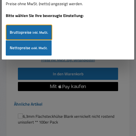
Preise ohne MwSt. (netto) angezeigt werden.
Bitte wählen Sie Ihre bevorzugte Einstellung:
Bruttopreise
inkl. MwSt.
Nettopreise
exkl. MwSt.
Verkaufspreis:
37,50 €
Regulärer Preis:
39,90 €
(6.02% gespart)
Preise inkl. MwSt. zzgl. Versandkosten
In den Warenkorb
Produktgalerie überspringen
Ähnliche Artikel