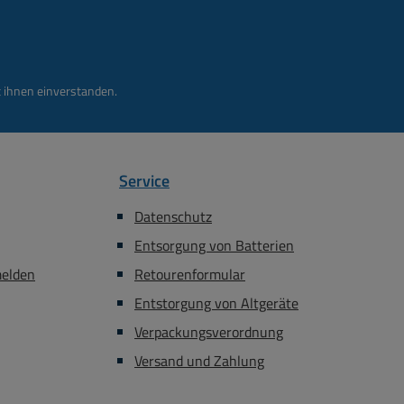
lkupferlitzen
Vollkupferlitzen
ungsgebundenes
Richtungsgebundenes
I Stecker
Signalkabel: HDMI Stecker
=Quelle) an HDMI
(Source=Quelle) an HDMI
 ihnen einverstanden.
splay) Robuste
Stecker (Display) Robuste
 Metallstecker
HDMI Metallstecker
-geschütztes und
Aramid-geschütztes und
manteltes Kabel,
TPU-ummanteltes Kabel,
Service
 robust, gut zum
Extrem robust, gut zum
 Ultra
verlegen. Standard: Ultra
Datenschutz
x. Daten
HDMI 2.1 Max. Daten
Entsorgung von Batterien
eite: 48 Gb/s (12
Bandbreite: 48 Gb/s (12
/s pro Kanal)
Gb/s pro Kanal)
melden
Retourenformular
tzte Auflösungen:
Unterstützte Auflösungen:
Entstorgung von Altgeräte
tzte Auflösungen:
Unterstützte Auflösungen:
Verpackungsverordnung
UHD-II
UHD-II
4320/8K@60Hz -
7680x4320/8K@60Hz -
Versand und Zahlung
UHD-I
UHD-I
2160/4K@120Hz
3840x2160/4K@120Hz