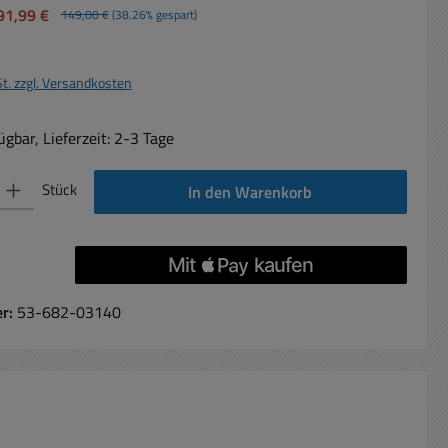
91,99 €
149,00 €
(38.26% gespart)
St. zzgl. Versandkosten
gbar, Lieferzeit: 2-3 Tage
 Gib den gewünschten Wert ein oder benutze die Schaltflächen um die Anzahl 
Stück
In den Warenkorb
er:
53-682-03140