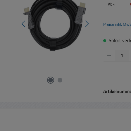
Ab
4
Preise inkl. Mw
Sofort verfü
Produkt Anzahl:
Artikelnumm