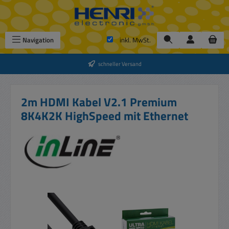
Zum Hauptinhalt springen
Navigation
inkl. MwSt.
schneller Versand
2m HDMI Kabel V2.1 Premium
8K4K2K HighSpeed mit Ethernet
Bildergalerie überspringen