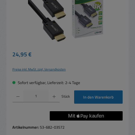
Regulärer Preis:
24,95 €
Preise inkl. MwSt. zzgl. Versandkosten
Sofort verfügbar, Lieferzeit: 2-4 Tage
Produkt Anzahl: Gib den gewünschten Wert ein oder benutze die Schaltflächen um die 
Stück
In den Warenkorb
Artikelnummer:
53-682-03572