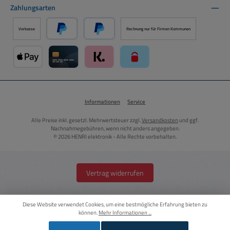
Zahlungsarten
Vorkasse
Rechnung nur für Firmen Kommunen
PayPal
Später Bezahlen über PayPal
Apple Pay über Mollie Zahlungssystem
Kreditkarte über Mollie Zahlungssystem
Klarna über Mollie Zahlungssystem
paysafecard über Mollie Zahlun
Informationen
Service
Alle Preise inkl. gesetzl. Mehrwertsteuer zzgl.
Versandkosten
und ggf.
Nachnahmegebühren, wenn nicht anders angegeben.
© 2026 HENRI elektronik - Alle Rechte vorbehalten.
Vertrag widerrufen
Diese Website verwendet Cookies, um eine bestmögliche Erfahrung bieten zu
können.
Mehr Informationen ...