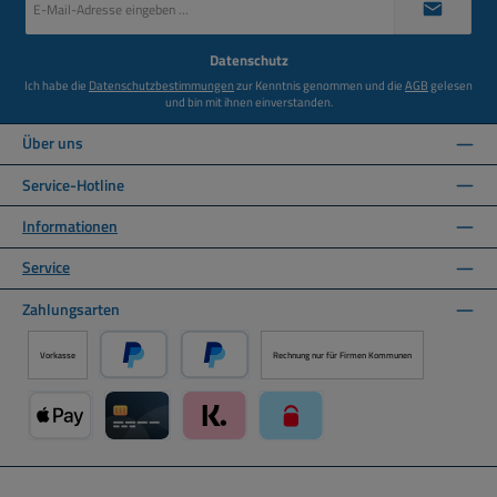
Mail-
Adresse
*
Datenschutz
Ich habe die
Datenschutzbestimmungen
zur Kenntnis genommen und die
AGB
gelesen
und bin mit ihnen einverstanden.
Über uns
Service-Hotline
Informationen
Service
Zahlungsarten
Vorkasse
Rechnung nur für Firmen Kommunen
PayPal
Später Bezahlen über PayPal
Apple Pay über Mollie Zahlungssystem
Kreditkarte über Mollie Zahlungssystem
Klarna über Mollie Zahlungssystem
paysafecard über Mollie Zahlun