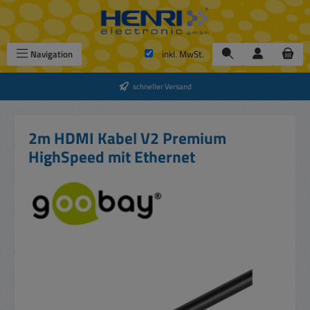
Zum Hauptinhalt springen
Navigation
inkl. MwSt.
schneller Versand
2m HDMI Kabel V2 Premium
HighSpeed mit Ethernet
Bildergalerie überspringen