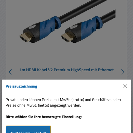
1m HDMI Kabel V2 Premium HighSpeed mit Ethernet
Preisauszeichnung
Privatkunden können Preise mit MwSt. (brutto) und Geschäftskunden
Preise ohne MwSt. (netto) angezeigt werden.
Bitte wählen Sie Ihre bevorzugte Einstellung:
Regulärer Preis:
5,99 €
Preise inkl. MwSt. zzgl. Versandkosten
Bruttopreise