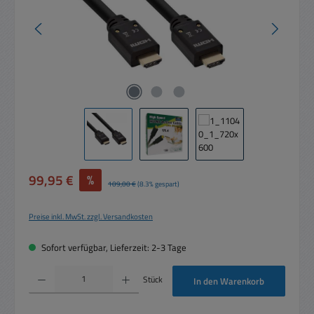
Verkaufspreis:
99,95 €
%
Regulärer Preis:
109,00 €
(8.3% gespart)
Preise inkl. MwSt. zzgl. Versandkosten
Sofort verfügbar, Lieferzeit: 2-3 Tage
Produkt Anzahl: Gib den gewünschten Wert ein oder benutze die Schaltflächen um die 
Stück
In den Warenkorb