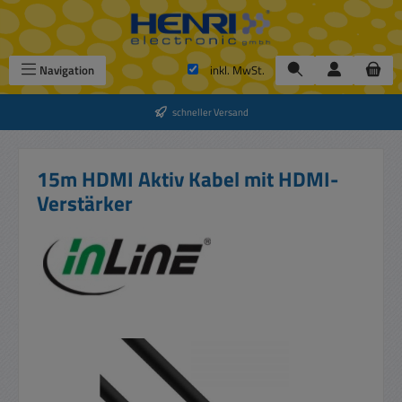
Zum Hauptinhalt springen
Navigation
inkl. MwSt.
schneller Versand
15m HDMI Aktiv Kabel mit HDMI-
Verstärker
Bildergalerie überspringen