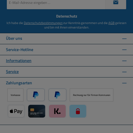
Mail-
Adresse
*
Datenschutz
Ich habe die
Datenschutzbestimmungen
zur Kenntnis genommen und die
AGB
gelesen
und bin mit ihnen einverstanden.
Über uns
Service-Hotline
Informationen
Service
Zahlungsarten
Vorkasse
Rechnung nur für Firmen Kommunen
PayPal
Später Bezahlen über PayPal
Apple Pay über Mollie Zahlungssystem
Kreditkarte über Mollie Zahlungssystem
Klarna über Mollie Zahlungssystem
paysafecard über Mollie Zahlun