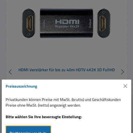
HDMI Verstärker für bis zu 40m HDTV 4K2K 3D FullHD
Preisauszeichnung
Privatkunden können Preise mit MwSt. (brutto) und Geschäftskunden
Preise ohne MwSt. (netto) angezeigt werden.
Bitte wählen Sie Ihre bevorzugte Einstellung:
Verkaufspreis:
22,95 €
Regulärer Preis:
39,95 €
(42.55% gespart)
Preise inkl. MwSt. zzgl. Versandkosten
Bruttopreise